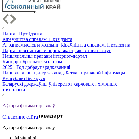
Партал Прэзідэнта
Кіраўніцтва справамі Прэзідэнта
Аграпрамысловы холдынг Кіраўніцтва справамі Прэзідэнта
Партал рэйтынгавай ацэнкі якасці аказання паслуг
Нацыянальны прававы інтэрнэт-партал
Канцэрн Брэстмясамалпрам
2025 - Год добраўпарадкавання!
Нацыянальны цэнтр заканадаўства і прававой інфармацыі
Рэспублікі Беларусь
Беларускі дзяржаўны ўніверсітэт харчовых і хімічных
тэхналогій
Аўтары фотаматэрыялаў
Стварэнне сайта
Аўтары фотаматэрыялаў
Mrsiraphol