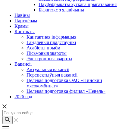
Паўфабрыкаты хуткага прыгатавання
Біфштэкс з ялавічыны
Навіны
Партнёрам
Крамы
Кантакты
Кантактная інфармацыя
Гандлёвыя прадстаўнікі
Асабісты прыём
Пісьмовыя звароты
Электронныя звароты
Вакансіі
Актуальныя вакансіі
Перспектыўныя вакансіі
Целевая подготовка ОАО «Пинский
мясокомбинат»
Целевая подготовка филиал «Невель»
2026 год