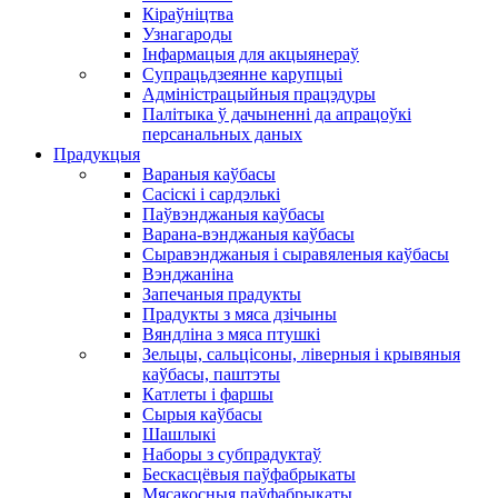
Кіраўніцтва
Узнагароды
Інфармацыя для акцыянераў
Супрацьдзеянне карупцыі
Адміністрацыйныя працэдуры
Палітыка ў дачыненні да апрацоўкі
персанальных даных
Прадукцыя
Вараныя каўбасы
Сасіскі і сардэлькі
Паўвэнджаныя каўбасы
Варана-вэнджаныя каўбасы
Сыравэнджаныя і сыравяленыя каўбасы
Вэнджаніна
Запечаныя прадукты
Прадукты з мяса дзічыны
Вяндліна з мяса птушкі
Зельцы, сальцісоны, ліверныя і крывяныя
каўбасы, паштэты
Катлеты і фаршы
Сырыя каўбасы
Шашлыкі
Наборы з субпрадуктаў
Бескасцёвыя паўфабрыкаты
Мясакосныя паўфабрыкаты