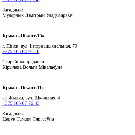
Загадчык:
Мулярчык Дзмітрый Уладзіміравіч
Крама «Пiкант-10»
г. Пінск, вул. Інтэрнацыянальная, 79
+375 165 64-91-10
Старэйшы прадавец:
Кірылава Вольга Мікалаеўна
Крама «Пiкант-11»
аг. Жыдча, вул. Школьная, 4
+375 165 67-76-43
Загадчык:
Царук Тамара Сяргееўна