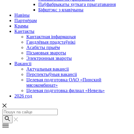
Паўфабрыкаты хуткага прыгатавання
Біфштэкс з ялавічыны
Навіны
Партнёрам
Крамы
Кантакты
Кантактная інфармацыя
Гандлёвыя прадстаўнікі
Асабісты прыём
Пісьмовыя звароты
Электронныя звароты
Вакансіі
Актуальныя вакансіі
Перспектыўныя вакансіі
Целевая подготовка ОАО «Пинский
мясокомбинат»
Целевая подготовка филиал «Невель»
2026 год