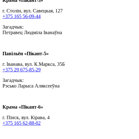
Крама «Пiкант-3»
г. Столін, вул. Савецкая, 127
+375 165 56-09-44
Загадчык:
Петравец Людміла Іванаўна
Павільён «Пiкант-5»
г. Іванава, вул. К.Маркса, 35Б
+375 29 675-85-29
Загадчык:
Рэсько Ларыса Аляксееўна
Крама «Пiкант-6»
г. Пінск, вул. Кірава, 4
+375 165 62-88-02