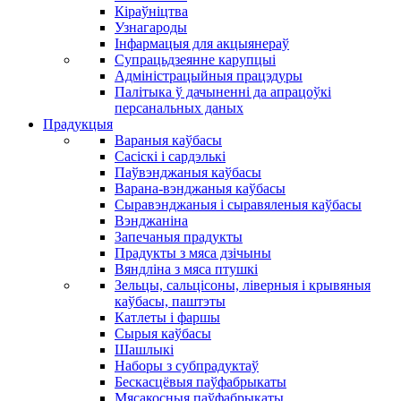
Кіраўніцтва
Узнагароды
Інфармацыя для акцыянераў
Супрацьдзеянне карупцыі
Адміністрацыйныя працэдуры
Палітыка ў дачыненні да апрацоўкі
персанальных даных
Прадукцыя
Вараныя каўбасы
Сасіскі і сардэлькі
Паўвэнджаныя каўбасы
Варана-вэнджаныя каўбасы
Сыравэнджаныя і сыравяленыя каўбасы
Вэнджаніна
Запечаныя прадукты
Прадукты з мяса дзічыны
Вяндліна з мяса птушкі
Зельцы, сальцісоны, ліверныя і крывяныя
каўбасы, паштэты
Катлеты і фаршы
Сырыя каўбасы
Шашлыкі
Наборы з субпрадуктаў
Бескасцёвыя паўфабрыкаты
Мясакосныя паўфабрыкаты