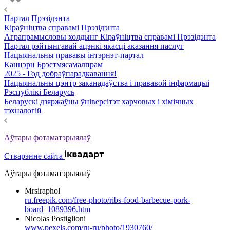
Партал Прэзідэнта
Кіраўніцтва справамі Прэзідэнта
Аграпрамысловы холдынг Кіраўніцтва справамі Прэзідэнта
Партал рэйтынгавай ацэнкі якасці аказання паслуг
Нацыянальны прававы інтэрнэт-партал
Канцэрн Брэстмясамалпрам
2025 - Год добраўпарадкавання!
Нацыянальны цэнтр заканадаўства і прававой інфармацыі
Рэспублікі Беларусь
Беларускі дзяржаўны ўніверсітэт харчовых і хімічных
тэхналогій
Аўтары фотаматэрыялаў
Стварэнне сайта
Аўтары фотаматэрыялаў
Mrsiraphol
ru.freepik.com/free-photo/ribs-food-barbecue-pork-
board_1089396.htm
Nicolas Postiglioni
www.pexels.com/ru-ru/photo/1930760/