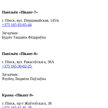
Павільён «Пiкант-7»
г. Пінск, вул. Першамайская, 145/в
+375 165 63-65-44
Загадчык:
Будзіч Таццяна Фёдараўна
Павільён «Пiкант-8»
г. Пінск, вул. Ракасоўскага, 38А
+375 165 30-02-25
Загадчык:
Язубец Людміла Паўлаўна
Крама «Пiкант-9»
г. Пінск, пр-т Жаўтоўскага, 38
+375 165 61-91-38