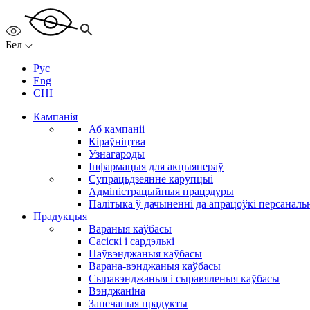
Бел
Рус
Eng
CHI
Кампанія
Аб кампаніі
Кіраўніцтва
Узнагароды
Інфармацыя для акцыянераў
Супрацьдзеянне карупцыі
Адміністрацыйныя працэдуры
Палітыка ў дачыненні да апрацоўкі персанал
Прадукцыя
Вараныя каўбасы
Сасіскі і сардэлькі
Паўвэнджаныя каўбасы
Варана-вэнджаныя каўбасы
Сыравэнджаныя і сыравяленыя каўбасы
Вэнджаніна
Запечаныя прадукты