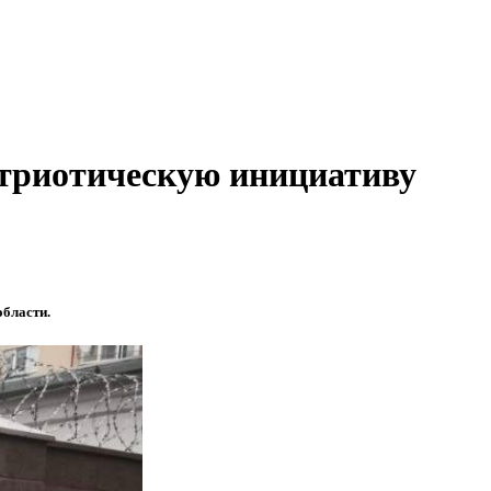
триотическую инициативу
области.