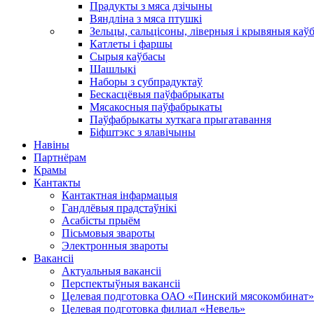
Прадукты з мяса дзічыны
Вяндліна з мяса птушкі
Зельцы, сальцісоны, ліверныя і крывяныя каў
Катлеты і фаршы
Сырыя каўбасы
Шашлыкі
Наборы з субпрадуктаў
Бескасцёвыя паўфабрыкаты
Мясакосныя паўфабрыкаты
Паўфабрыкаты хуткага прыгатавання
Біфштэкс з ялавічыны
Навіны
Партнёрам
Крамы
Кантакты
Кантактная інфармацыя
Гандлёвыя прадстаўнікі
Асабісты прыём
Пісьмовыя звароты
Электронныя звароты
Вакансіі
Актуальныя вакансіі
Перспектыўныя вакансіі
Целевая подготовка ОАО «Пинский мясокомбинат»
Целевая подготовка филиал «Невель»