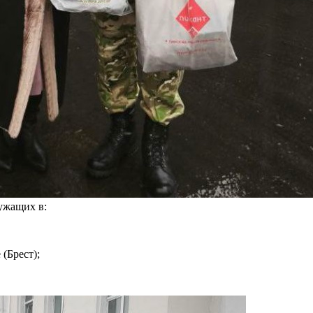
ужащих в:
(Брест);