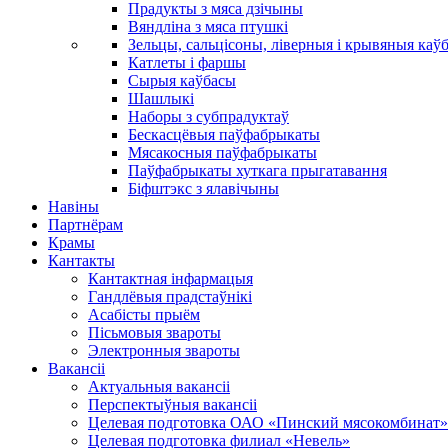
Прадукты з мяса дзічыны
Вяндліна з мяса птушкі
Зельцы, сальцісоны, ліверныя і крывяныя каў
Катлеты і фаршы
Сырыя каўбасы
Шашлыкі
Наборы з субпрадуктаў
Бескасцёвыя паўфабрыкаты
Мясакосныя паўфабрыкаты
Паўфабрыкаты хуткага прыгатавання
Біфштэкс з ялавічыны
Навіны
Партнёрам
Крамы
Кантакты
Кантактная інфармацыя
Гандлёвыя прадстаўнікі
Асабісты прыём
Пісьмовыя звароты
Электронныя звароты
Вакансіі
Актуальныя вакансіі
Перспектыўныя вакансіі
Целевая подготовка ОАО «Пинский мясокомбинат»
Целевая подготовка филиал «Невель»