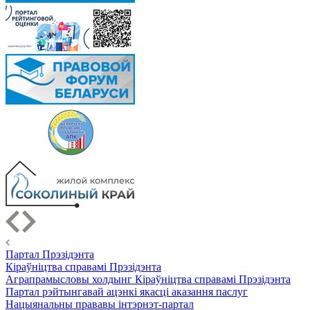
Партал Прэзідэнта
Кіраўніцтва справамі Прэзідэнта
Аграпрамысловы холдынг Кіраўніцтва справамі Прэзідэнта
Партал рэйтынгавай ацэнкі якасці аказання паслуг
Нацыянальны прававы інтэрнэт-партал