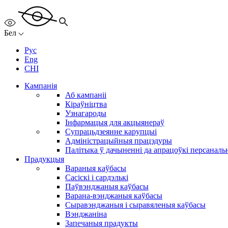
Бел
Рус
Eng
CHI
Кампанія
Аб кампаніі
Кіраўніцтва
Узнагароды
Інфармацыя для акцыянераў
Супрацьдзеянне карупцыі
Адміністрацыйныя працэдуры
Палітыка ў дачыненні да апрацоўкі персанал
Прадукцыя
Вараныя каўбасы
Сасіскі і сардэлькі
Паўвэнджаныя каўбасы
Варана-вэнджаныя каўбасы
Сыравэнджаныя і сыравяленыя каўбасы
Вэнджаніна
Запечаныя прадукты