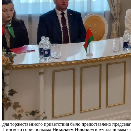
для торжественного приветствия было предоставлено председ
Пинского горисполкома
Николаем Новаком
вручила новым чл