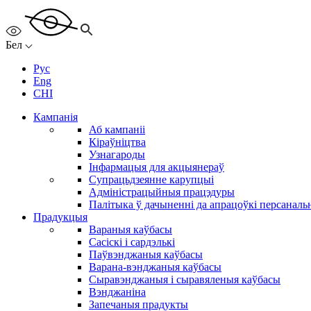
Бел
Рус
Eng
CHI
Кампанія
Аб кампаніі
Кіраўніцтва
Узнагароды
Інфармацыя для акцыянераў
Супрацьдзеянне карупцыі
Адміністрацыйныя працэдуры
Палітыка ў дачыненні да апрацоўкі персанал
Прадукцыя
Вараныя каўбасы
Сасіскі і сардэлькі
Паўвэнджаныя каўбасы
Варана-вэнджаныя каўбасы
Сыравэнджаныя і сыравяленыя каўбасы
Вэнджаніна
Запечаныя прадукты