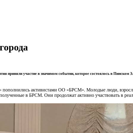
города
тия приняли участие в значимом событии, которое состоялось в Пинском З
» пополнились активистами ОО «БРСМ». Молодые люди, взросле
, полученные в БРСМ. Они продолжат активно участвовать в ре