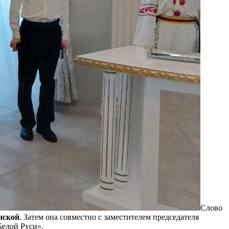
Слово
нской
. Затем она совместно с заместителем председателя
Белой Руси».