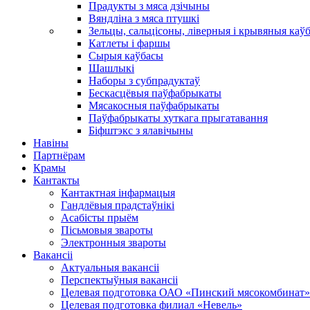
Прадукты з мяса дзічыны
Вяндліна з мяса птушкі
Зельцы, сальцісоны, ліверныя і крывяныя каў
Катлеты і фаршы
Сырыя каўбасы
Шашлыкі
Наборы з субпрадуктаў
Бескасцёвыя паўфабрыкаты
Мясакосныя паўфабрыкаты
Паўфабрыкаты хуткага прыгатавання
Біфштэкс з ялавічыны
Навіны
Партнёрам
Крамы
Кантакты
Кантактная інфармацыя
Гандлёвыя прадстаўнікі
Асабісты прыём
Пісьмовыя звароты
Электронныя звароты
Вакансіі
Актуальныя вакансіі
Перспектыўныя вакансіі
Целевая подготовка ОАО «Пинский мясокомбинат»
Целевая подготовка филиал «Невель»