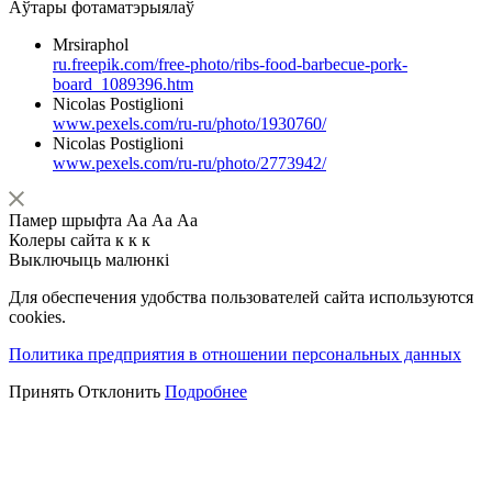
Аўтары фотаматэрыялаў
Mrsiraphol
ru.freepik.com/free-photo/ribs-food-barbecue-pork-
board_1089396.htm
Nicolas Postiglioni
www.pexels.com/ru-ru/photo/1930760/
Nicolas Postiglioni
www.pexels.com/ru-ru/photo/2773942/
Памер шрыфта
Аа
Аа
Аа
Колеры сайта
к
к
к
Выключыць малюнкі
Для обеспечения удобства пользователей сайта используются
cookies.
Политика предприятия в отношении персональных данных
Принять
Отклонить
Подробнее