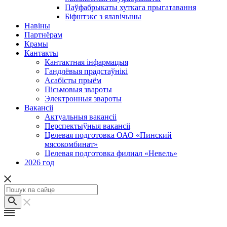
Паўфабрыкаты хуткага прыгатавання
Біфштэкс з ялавічыны
Навіны
Партнёрам
Крамы
Кантакты
Кантактная інфармацыя
Гандлёвыя прадстаўнікі
Асабісты прыём
Пісьмовыя звароты
Электронныя звароты
Вакансіі
Актуальныя вакансіі
Перспектыўныя вакансіі
Целевая подготовка ОАО «Пинский
мясокомбинат»
Целевая подготовка филиал «Невель»
2026 год