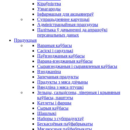
Кіраўніцтва
Узнагароды
Інфармацыя для акцыянераў
Супрацьдзеянне карупцыі
Адміністрацыйныя працэдуры
Палітыка ў дачыненні да апрацоўкі
персанальных даных
Прадукцыя
Вараныя каўбасы
Сасіскі і сардэлькі
Паўвэнджаныя каўбасы
Варана-вэнджаныя каўбасы
Сыравэнджаныя і сыравяленыя каўбасы
Вэнджаніна
Запечаныя прадукты
Прадукты з мяса дзічыны
Вяндліна з мяса птушкі
Зельцы, сальцісоны, ліверныя і крывяныя
каўбасы, паштэты
Катлеты і фаршы
Сырыя каўбасы
Шашлыкі
Наборы з субпрадуктаў
Бескасцёвыя паўфабрыкаты
Мясакосныя паўфабрыкаты