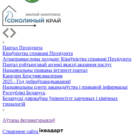
Партал Прэзідэнта
Кіраўніцтва справамі Прэзідэнта
Аграпрамысловы холдынг Кіраўніцтва справамі Прэзідэнта
Партал рэйтынгавай ацэнкі якасці аказання паслуг
Нацыянальны прававы інтэрнэт-партал
Канцэрн Брэстмясамалпрам
2025 - Год добраўпарадкавання!
Нацыянальны цэнтр заканадаўства і прававой інфармацыі
Рэспублікі Беларусь
Беларускі дзяржаўны ўніверсітэт харчовых і хімічных
тэхналогій
Аўтары фотаматэрыялаў
Стварэнне сайта