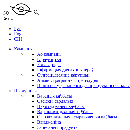
Бел
Рус
Eng
CHI
Кампанія
Аб кампаніі
Кіраўніцтва
Узнагароды
Інфармацыя для акцыянераў
Супрацьдзеянне карупцыі
Адміністрацыйныя працэдуры
Палітыка ў дачыненні да апрацоўкі персанал
Прадукцыя
Вараныя каўбасы
Сасіскі і сардэлькі
Паўвэнджаныя каўбасы
Варана-вэнджаныя каўбасы
Сыравэнджаныя і сыравяленыя каўбасы
Вэнджаніна
Запечаныя прадукты