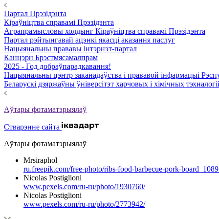
Партал Прэзідэнта
Кіраўніцтва справамі Прэзідэнта
Аграпрамысловы холдынг Кіраўніцтва справамі Прэзідэнта
Партал рэйтынгавай ацэнкі якасці аказання паслуг
Нацыянальны прававы інтэрнэт-партал
Канцэрн Брэстмясамалпрам
2025 - Год добраўпарадкавання!
Нацыянальны цэнтр заканадаўства і прававой інфармацыі Рэспу
Беларускі дзяржаўны ўніверсітэт харчовых і хімічных тэхналогі
Аўтары фотаматэрыялаў
Стварэнне сайта
Аўтары фотаматэрыялаў
Mrsiraphol
ru.freepik.com/free-photo/ribs-food-barbecue-pork-board_108
Nicolas Postiglioni
www.pexels.com/ru-ru/photo/1930760/
Nicolas Postiglioni
www.pexels.com/ru-ru/photo/2773942/