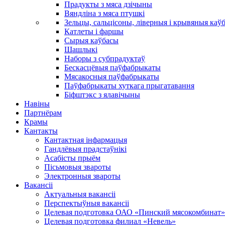
Прадукты з мяса дзічыны
Вяндліна з мяса птушкі
Зельцы, сальцісоны, ліверныя і крывяныя каў
Катлеты і фаршы
Сырыя каўбасы
Шашлыкі
Наборы з субпрадуктаў
Бескасцёвыя паўфабрыкаты
Мясакосныя паўфабрыкаты
Паўфабрыкаты хуткага прыгатавання
Біфштэкс з ялавічыны
Навіны
Партнёрам
Крамы
Кантакты
Кантактная інфармацыя
Гандлёвыя прадстаўнікі
Асабісты прыём
Пісьмовыя звароты
Электронныя звароты
Вакансіі
Актуальныя вакансіі
Перспектыўныя вакансіі
Целевая подготовка ОАО «Пинский мясокомбинат»
Целевая подготовка филиал «Невель»