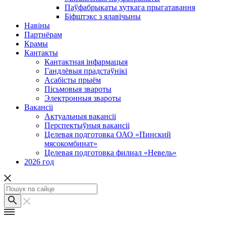
Паўфабрыкаты хуткага прыгатавання
Біфштэкс з ялавічыны
Навіны
Партнёрам
Крамы
Кантакты
Кантактная інфармацыя
Гандлёвыя прадстаўнікі
Асабісты прыём
Пісьмовыя звароты
Электронныя звароты
Вакансіі
Актуальныя вакансіі
Перспектыўныя вакансіі
Целевая подготовка ОАО «Пинский
мясокомбинат»
Целевая подготовка филиал «Невель»
2026 год