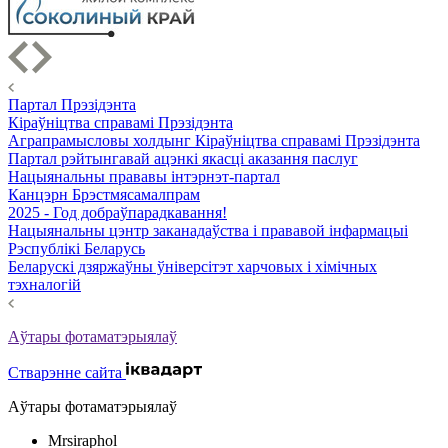
Партал Прэзідэнта
Кіраўніцтва справамі Прэзідэнта
Аграпрамысловы холдынг Кіраўніцтва справамі Прэзідэнта
Партал рэйтынгавай ацэнкі якасці аказання паслуг
Нацыянальны прававы інтэрнэт-партал
Канцэрн Брэстмясамалпрам
2025 - Год добраўпарадкавання!
Нацыянальны цэнтр заканадаўства і прававой інфармацыі
Рэспублікі Беларусь
Беларускі дзяржаўны ўніверсітэт харчовых і хімічных
тэхналогій
Аўтары фотаматэрыялаў
Стварэнне сайта
Аўтары фотаматэрыялаў
Mrsiraphol