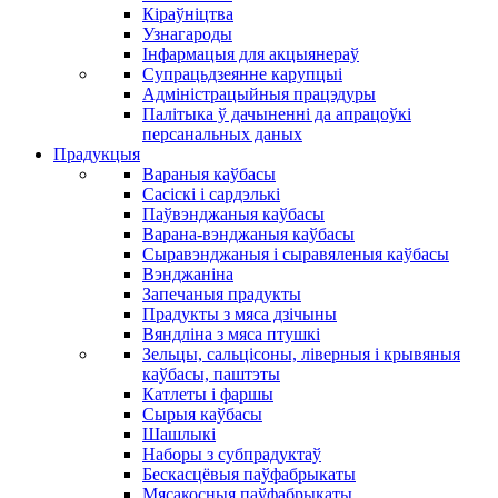
Кіраўніцтва
Узнагароды
Інфармацыя для акцыянераў
Супрацьдзеянне карупцыі
Адміністрацыйныя працэдуры
Палітыка ў дачыненні да апрацоўкі
персанальных даных
Прадукцыя
Вараныя каўбасы
Сасіскі і сардэлькі
Паўвэнджаныя каўбасы
Варана-вэнджаныя каўбасы
Сыравэнджаныя і сыравяленыя каўбасы
Вэнджаніна
Запечаныя прадукты
Прадукты з мяса дзічыны
Вяндліна з мяса птушкі
Зельцы, сальцісоны, ліверныя і крывяныя
каўбасы, паштэты
Катлеты і фаршы
Сырыя каўбасы
Шашлыкі
Наборы з субпрадуктаў
Бескасцёвыя паўфабрыкаты
Мясакосныя паўфабрыкаты