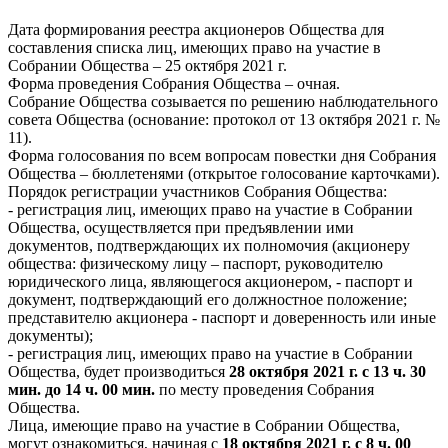
Дата формирования реестра акционеров Общества для
составления списка лиц, имеющих право на участие в
Собрании Общества – 25 октября 2021 г.
Форма проведения Собрания Общества – очная.
Собрание Общества созывается по решению наблюдательного
совета Общества (основание: протокол от 13 октября 2021 г. №
11).
Форма голосования по всем вопросам повестки дня Собрания
Общества – бюллетенями (открытое голосование карточками).
Порядок регистрации участников Собрания Общества:
- регистрация лиц, имеющих право на участие в Собрании
Общества, осуществляется при предъявлении ими
документов, подтверждающих их полномочия (акционеру
общества: физическому лицу – паспорт, руководителю
юридического лица, являющегося акционером, - паспорт и
документ, подтверждающий его должностное положение;
представителю акционера - паспорт и доверенность или иные
документы);
- регистрация лиц, имеющих право на участие в Собрании
Общества, будет производиться
28 октября 2021 г. с 13 ч. 30
мин. до 14 ч. 00 мин.
по месту проведения Собрания
Общества.
Лица, имеющие право на участие в Собрании Общества,
могут ознакомиться, начиная с
18 октября 2021 г. с 8 ч. 00