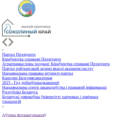
Партал Прэзідэнта
Кіраўніцтва справамі Прэзідэнта
Аграпрамысловы холдынг Кіраўніцтва справамі Прэзідэнта
Партал рэйтынгавай ацэнкі якасці аказання паслуг
Нацыянальны прававы інтэрнэт-партал
Канцэрн Брэстмясамалпрам
2025 - Год добраўпарадкавання!
Нацыянальны цэнтр заканадаўства і прававой інфармацыі
Рэспублікі Беларусь
Беларускі дзяржаўны ўніверсітэт харчовых і хімічных
тэхналогій
Аўтары фотаматэрыялаў