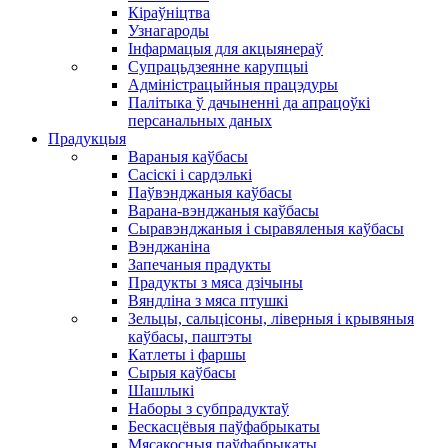
Кіраўніцтва
Узнагароды
Інфармацыя для акцыянераў
Супрацьдзеянне карупцыі
Адміністрацыйныя працэдуры
Палітыка ў дачыненні да апрацоўкі
персанальных даных
Прадукцыя
Вараныя каўбасы
Сасіскі і сардэлькі
Паўвэнджаныя каўбасы
Варана-вэнджаныя каўбасы
Сыравэнджаныя і сыравяленыя каўбасы
Вэнджаніна
Запечаныя прадукты
Прадукты з мяса дзічыны
Вяндліна з мяса птушкі
Зельцы, сальцісоны, ліверныя і крывяныя
каўбасы, паштэты
Катлеты і фаршы
Сырыя каўбасы
Шашлыкі
Наборы з субпрадуктаў
Бескасцёвыя паўфабрыкаты
Мясакосныя паўфабрыкаты