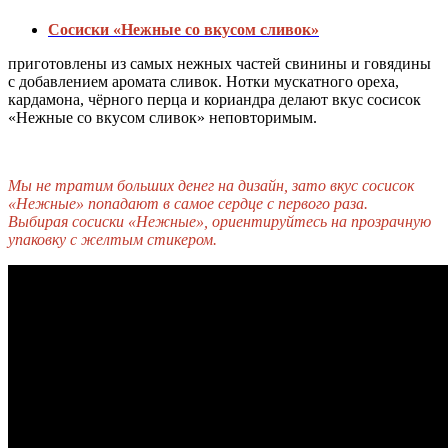
Сосиски «Нежные со вкусом сливок»
приготовлены из самых нежных частей свинины и говядины
с добавлением аромата сливок. Нотки мускатного ореха,
кардамона, чёрного перца и кориандра делают вкус сосисок
«Нежные со вкусом сливок» неповторимым.
Мы не тратим больших денег на дизайн, зато вкус сосисок
«Нежные» попадают в самое сердце с первого раза.
Выбирая сосиски «Нежные», ориентируйтесь на прозрачную
упаковку с желтым стикером.