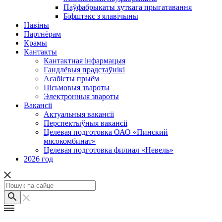
Паўфабрыкаты хуткага прыгатавання
Біфштэкс з ялавічыны
Навіны
Партнёрам
Крамы
Кантакты
Кантактная інфармацыя
Гандлёвыя прадстаўнікі
Асабісты прыём
Пісьмовыя звароты
Электронныя звароты
Вакансіі
Актуальныя вакансіі
Перспектыўныя вакансіі
Целевая подготовка ОАО «Пинский
мясокомбинат»
Целевая подготовка филиал «Невель»
2026 год