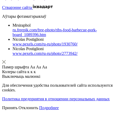
Стварэнне сайта
Аўтары фотаматэрыялаў
Mrsiraphol
ru.freepik.com/free-photo/ribs-food-barbecue-pork-
board_1089396.htm
Nicolas Postiglioni
www.pexels.com/ru-ru/photo/1930760/
Nicolas Postiglioni
www.pexels.com/ru-ru/photo/2773942/
Памер шрыфта
Аа
Аа
Аа
Колеры сайта
к
к
к
Выключыць малюнкі
Для обеспечения удобства пользователей сайта используются
cookies.
Политика предприятия в отношении персональных данных
Принять
Отклонить
Подробнее