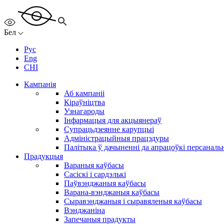
Бел
Рус
Eng
CHI
Кампанія
Аб кампаніі
Кіраўніцтва
Узнагароды
Інфармацыя для акцыянераў
Супрацьдзеянне карупцыі
Адміністрацыйныя працэдуры
Палітыка ў дачыненні да апрацоўкі персанал
Прадукцыя
Вараныя каўбасы
Сасіскі і сардэлькі
Паўвэнджаныя каўбасы
Варана-вэнджаныя каўбасы
Сыравэнджаныя і сыравяленыя каўбасы
Вэнджаніна
Запечаныя прадукты