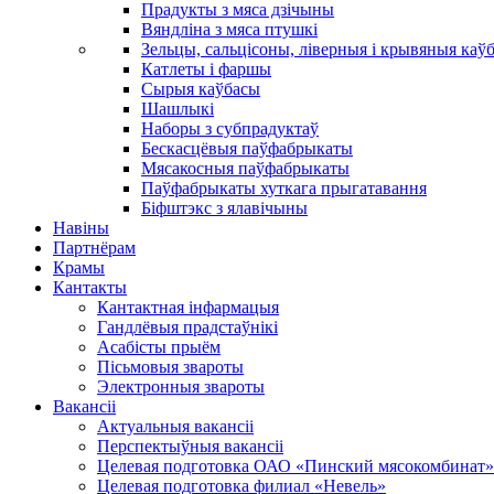
Прадукты з мяса дзічыны
Вяндліна з мяса птушкі
Зельцы, сальцісоны, ліверныя і крывяныя каў
Катлеты і фаршы
Сырыя каўбасы
Шашлыкі
Наборы з субпрадуктаў
Бескасцёвыя паўфабрыкаты
Мясакосныя паўфабрыкаты
Паўфабрыкаты хуткага прыгатавання
Біфштэкс з ялавічыны
Навіны
Партнёрам
Крамы
Кантакты
Кантактная інфармацыя
Гандлёвыя прадстаўнікі
Асабісты прыём
Пісьмовыя звароты
Электронныя звароты
Вакансіі
Актуальныя вакансіі
Перспектыўныя вакансіі
Целевая подготовка ОАО «Пинский мясокомбинат»
Целевая подготовка филиал «Невель»