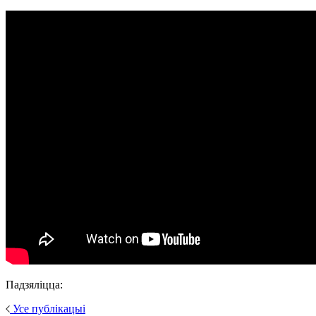
Падзяліцца:
Усе публікацыі