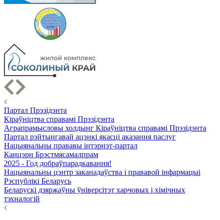
Партал Прэзідэнта
Кіраўніцтва справамі Прэзідэнта
Аграпрамысловы холдынг Кіраўніцтва справамі Прэзідэнта
Партал рэйтынгавай ацэнкі якасці аказання паслуг
Нацыянальны прававы інтэрнэт-партал
Канцэрн Брэстмясамалпрам
2025 - Год добраўпарадкавання!
Нацыянальны цэнтр заканадаўства і прававой інфармацыі
Рэспублікі Беларусь
Беларускі дзяржаўны ўніверсітэт харчовых і хімічных
тэхналогій