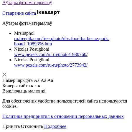
Аўтары фотаматэрыялаў
Стварэнне сайта
Аўтары фотаматэрыялаў
Mrsiraphol
ru.freepik.com/free-photo/ribs-food-barbecue-pork-
board_1089396.htm
Nicolas Postiglioni
www.pexels.com/ru-ru/photo/1930760/
Nicolas Postiglioni
www.pexels.com/ru-ru/photo/2773942/
Памер шрыфта
Аа
Аа
Аа
Колеры сайта
к
к
к
Выключыць малюнкі
Для обеспечения удобства пользователей сайта используются
cookies.
Политика предприятия в отношении персональных данных
Принять
Отклонить
Подробнее