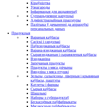
Кіраўніцтва
Узнагароды
Інфармацыя для акцыянераў
Супрацьдзеянне карупцыі
Адміністрацыйныя працэдуры
Палітыка ў дачыненні да апрацоўкі
персанальных даных
Прадукцыя
Вараныя каўбасы
Сасіскі і сардэлькі
Паўвэнджаныя каўбасы
Варана-вэнджаныя каўбасы
Сыравэнджаныя і сыравяленыя каўбасы
Вэнджаніна
Запечаныя прадукты
Прадукты з мяса дзічыны
Вяндліна з мяса птушкі
Зельцы, сальцісоны, ліверныя і крывяныя
каўбасы, паштэты
Катлеты і фаршы
Сырыя каўбасы
Шашлыкі
Наборы з субпрадуктаў
Бескасцёвыя паўфабрыкаты
Мясакосныя паўфабрыкаты