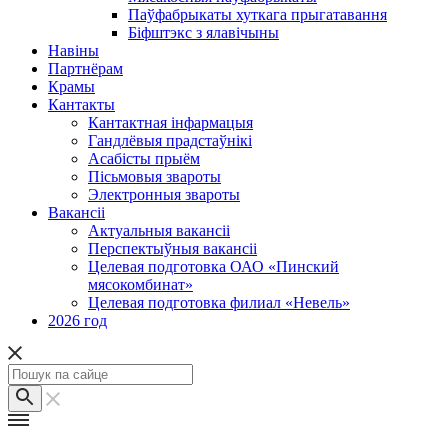
Паўфабрыкаты хуткага прыгатавання
Біфштэкс з ялавічыны
Навіны
Партнёрам
Крамы
Кантакты
Кантактная інфармацыя
Гандлёвыя прадстаўнікі
Асабісты прыём
Пісьмовыя звароты
Электронныя звароты
Вакансіі
Актуальныя вакансіі
Перспектыўныя вакансіі
Целевая подготовка ОАО «Пинский
мясокомбинат»
Целевая подготовка филиал «Невель»
2026 год