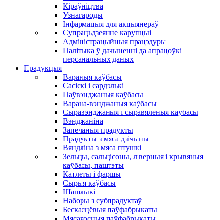
Кіраўніцтва
Узнагароды
Інфармацыя для акцыянераў
Супрацьдзеянне карупцыі
Адміністрацыйныя працэдуры
Палітыка ў дачыненні да апрацоўкі
персанальных даных
Прадукцыя
Вараныя каўбасы
Сасіскі і сардэлькі
Паўвэнджаныя каўбасы
Варана-вэнджаныя каўбасы
Сыравэнджаныя і сыравяленыя каўбасы
Вэнджаніна
Запечаныя прадукты
Прадукты з мяса дзічыны
Вяндліна з мяса птушкі
Зельцы, сальцісоны, ліверныя і крывяныя
каўбасы, паштэты
Катлеты і фаршы
Сырыя каўбасы
Шашлыкі
Наборы з субпрадуктаў
Бескасцёвыя паўфабрыкаты
Мясакосныя паўфабрыкаты