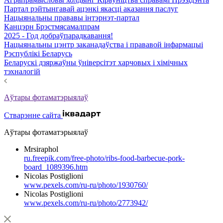
Партал рэйтынгавай ацэнкі якасці аказання паслуг
Нацыянальны прававы інтэрнэт-партал
Канцэрн Брэстмясамалпрам
2025 - Год добраўпарадкавання!
Нацыянальны цэнтр заканадаўства і прававой інфармацыі
Рэспублікі Беларусь
Беларускі дзяржаўны ўніверсітэт харчовых і хімічных
тэхналогій
Аўтары фотаматэрыялаў
Стварэнне сайта
Аўтары фотаматэрыялаў
Mrsiraphol
ru.freepik.com/free-photo/ribs-food-barbecue-pork-
board_1089396.htm
Nicolas Postiglioni
www.pexels.com/ru-ru/photo/1930760/
Nicolas Postiglioni
www.pexels.com/ru-ru/photo/2773942/