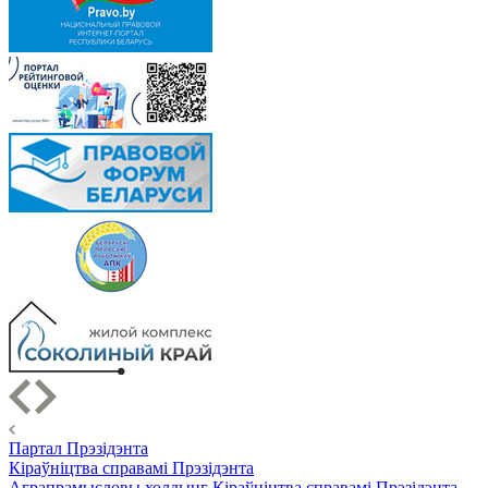
Партал Прэзідэнта
Кіраўніцтва справамі Прэзідэнта
Аграпрамысловы холдынг Кіраўніцтва справамі Прэзідэнта