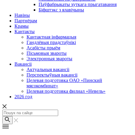
Паўфабрыкаты хуткага прыгатавання
Біфштэкс з ялавічыны
Навіны
Партнёрам
Крамы
Кантакты
Кантактная інфармацыя
Гандлёвыя прадстаўнікі
Асабісты прыём
Пісьмовыя звароты
Электронныя звароты
Вакансіі
Актуальныя вакансіі
Перспектыўныя вакансіі
Целевая подготовка ОАО «Пинский
мясокомбинат»
Целевая подготовка филиал «Невель»
2026 год