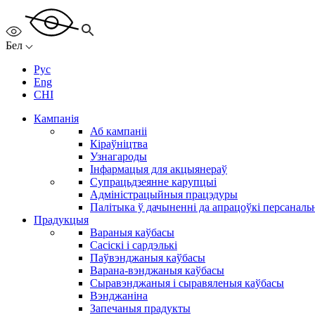
Бел
Рус
Eng
CHI
Кампанія
Аб кампаніі
Кіраўніцтва
Узнагароды
Інфармацыя для акцыянераў
Супрацьдзеянне карупцыі
Адміністрацыйныя працэдуры
Палітыка ў дачыненні да апрацоўкі персанал
Прадукцыя
Вараныя каўбасы
Сасіскі і сардэлькі
Паўвэнджаныя каўбасы
Варана-вэнджаныя каўбасы
Сыравэнджаныя і сыравяленыя каўбасы
Вэнджаніна
Запечаныя прадукты