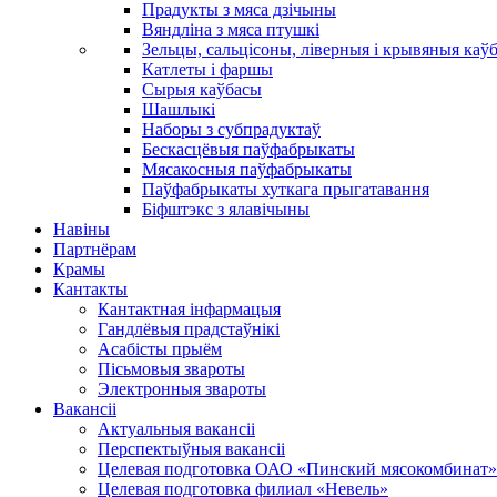
Прадукты з мяса дзічыны
Вяндліна з мяса птушкі
Зельцы, сальцісоны, ліверныя і крывяныя каў
Катлеты і фаршы
Сырыя каўбасы
Шашлыкі
Наборы з субпрадуктаў
Бескасцёвыя паўфабрыкаты
Мясакосныя паўфабрыкаты
Паўфабрыкаты хуткага прыгатавання
Біфштэкс з ялавічыны
Навіны
Партнёрам
Крамы
Кантакты
Кантактная інфармацыя
Гандлёвыя прадстаўнікі
Асабісты прыём
Пісьмовыя звароты
Электронныя звароты
Вакансіі
Актуальныя вакансіі
Перспектыўныя вакансіі
Целевая подготовка ОАО «Пинский мясокомбинат»
Целевая подготовка филиал «Невель»