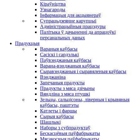
Кіраўніцтва
Узнагароды
Інфармацыя для акцыянераў
Супрацьдзеянне карупцыі
Адміністрацыйныя працэдуры
Палітыка ў дачыненні да апрацоўкі
персанальных даных
Прадукцыя
Вараныя каўбасы
Сасіскі і сардэлькі
Паўвэнджаныя каўбасы
Варана-вэнджаныя каўбасы
Сыравэнджаныя і сыравяленыя каўбасы
Вэнджаніна
Запечаныя прадукты
Прадукты з мяса дзічыны
Вяндліна з мяса птушкі
Зельцы, сальцісоны, ліверныя і крывяныя
каўбасы, паштэты
Катлеты і фаршы
Сырыя каўбасы
Шашлыкі
Наборы з субпрадуктаў
Бескасцёвыя паўфабрыкаты
Мясакосныя паўфабрыкаты