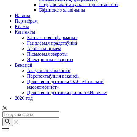
Паўфабрыкаты хуткага прыгатавання
Біфштэкс з ялавічыны
Навіны
Партнёрам
Крамы
Кантакты
Кантактная інфармацыя
Гандлёвыя прадстаўнікі
Асабісты прыём
Пісьмовыя звароты
Электронныя звароты
Вакансіі
Актуальныя вакансіі
Перспектыўныя вакансіі
Целевая подготовка ОАО «Пинский
мясокомбинат»
Целевая подготовка филиал «Невель»
2026 год