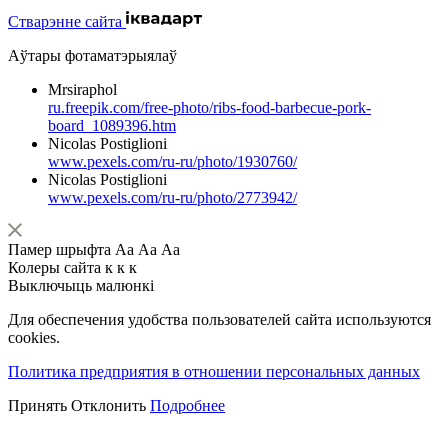
Стварэнне сайта
Аўтары фотаматэрыялаў
Mrsiraphol
ru.freepik.com/free-photo/ribs-food-barbecue-pork-
board_1089396.htm
Nicolas Postiglioni
www.pexels.com/ru-ru/photo/1930760/
Nicolas Postiglioni
www.pexels.com/ru-ru/photo/2773942/
Памер шрыфта
Аа
Аа
Аа
Колеры сайта
к
к
к
Выключыць малюнкі
Для обеспечения удобства пользователей сайта используются
cookies.
Политика предприятия в отношении персональных данных
Принять
Отклонить
Подробнее