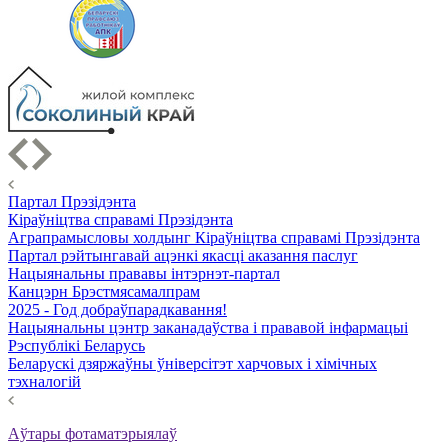
Партал Прэзідэнта
Кіраўніцтва справамі Прэзідэнта
Аграпрамысловы холдынг Кіраўніцтва справамі Прэзідэнта
Партал рэйтынгавай ацэнкі якасці аказання паслуг
Нацыянальны прававы інтэрнэт-партал
Канцэрн Брэстмясамалпрам
2025 - Год добраўпарадкавання!
Нацыянальны цэнтр заканадаўства і прававой інфармацыі
Рэспублікі Беларусь
Беларускі дзяржаўны ўніверсітэт харчовых і хімічных
тэхналогій
Аўтары фотаматэрыялаў