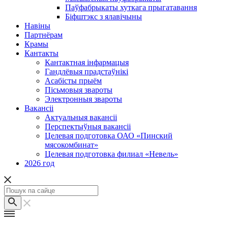
Паўфабрыкаты хуткага прыгатавання
Біфштэкс з ялавічыны
Навіны
Партнёрам
Крамы
Кантакты
Кантактная інфармацыя
Гандлёвыя прадстаўнікі
Асабісты прыём
Пісьмовыя звароты
Электронныя звароты
Вакансіі
Актуальныя вакансіі
Перспектыўныя вакансіі
Целевая подготовка ОАО «Пинский
мясокомбинат»
Целевая подготовка филиал «Невель»
2026 год