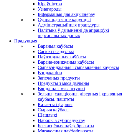
Кіраўніцтва
Узнагароды
Інфармацыя для акцыянераў
Супрацьдзеянне карупцыі
Адміністрацыйныя працэдуры
Палітыка ў дачыненні да апрацоўкі
персанальных даных
Прадукцыя
Вараныя каўбасы
Сасіскі і сардэлькі
Паўвэнджаныя каўбасы
Варана-вэнджаныя каўбасы
Сыравэнджаныя і сыравяленыя каўбасы
Вэнджаніна
Запечаныя прадукты
Прадукты з мяса дзічыны
Вяндліна з мяса птушкі
Зельцы, сальцісоны, ліверныя і крывяныя
каўбасы, паштэты
Катлеты і фаршы
Сырыя каўбасы
Шашлыкі
Наборы з субпрадуктаў
Бескасцёвыя паўфабрыкаты
Мясакосныя паўфабрыкаты