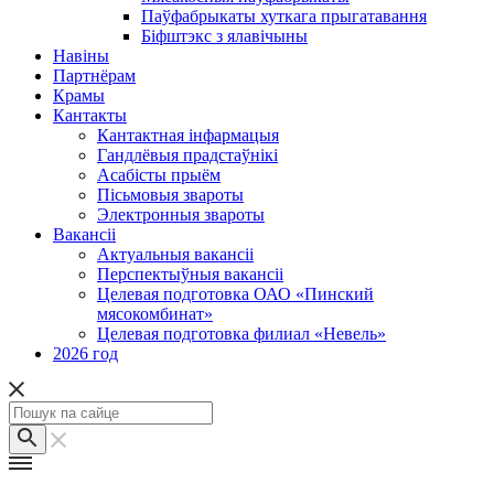
Паўфабрыкаты хуткага прыгатавання
Біфштэкс з ялавічыны
Навіны
Партнёрам
Крамы
Кантакты
Кантактная інфармацыя
Гандлёвыя прадстаўнікі
Асабісты прыём
Пісьмовыя звароты
Электронныя звароты
Вакансіі
Актуальныя вакансіі
Перспектыўныя вакансіі
Целевая подготовка ОАО «Пинский
мясокомбинат»
Целевая подготовка филиал «Невель»
2026 год