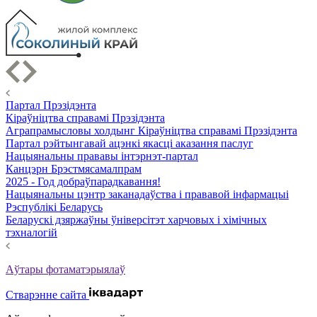
Партал Прэзідэнта
Кіраўніцтва справамі Прэзідэнта
Аграпрамысловы холдынг Кіраўніцтва справамі Прэзідэнта
Партал рэйтынгавай ацэнкі якасці аказання паслуг
Нацыянальны прававы інтэрнэт-партал
Канцэрн Брэстмясамалпрам
2025 - Год добраўпарадкавання!
Нацыянальны цэнтр заканадаўства і прававой інфармацыі
Рэспублікі Беларусь
Беларускі дзяржаўны ўніверсітэт харчовых і хімічных
тэхналогій
Аўтары фотаматэрыялаў
Стварэнне сайта