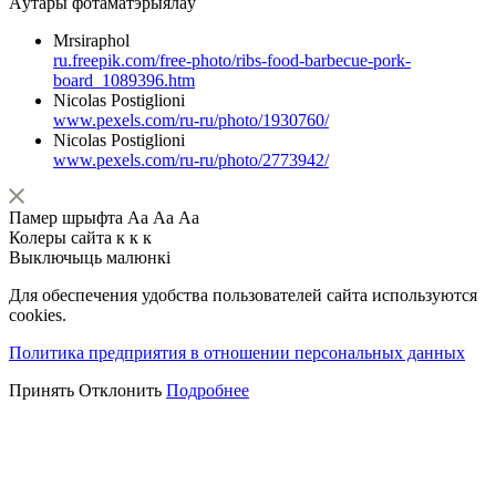
Аўтары фотаматэрыялаў
Mrsiraphol
ru.freepik.com/free-photo/ribs-food-barbecue-pork-
board_1089396.htm
Nicolas Postiglioni
www.pexels.com/ru-ru/photo/1930760/
Nicolas Postiglioni
www.pexels.com/ru-ru/photo/2773942/
Памер шрыфта
Аа
Аа
Аа
Колеры сайта
к
к
к
Выключыць малюнкі
Для обеспечения удобства пользователей сайта используются
cookies.
Политика предприятия в отношении персональных данных
Принять
Отклонить
Подробнее