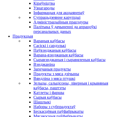
Кіраўніцтва
Узнагароды
Інфармацыя для акцыянераў
Супрацьдзеянне карупцыі
Адміністрацыйныя працэдуры
Палітыка ў дачыненні да апрацоўкі
персанальных даных
Прадукцыя
Вараныя каўбасы
Сасіскі і сардэлькі
Паўвэнджаныя каўбасы
Варана-вэнджаныя каўбасы
Сыравэнджаныя і сыравяленыя каўбасы
Вэнджаніна
Запечаныя прадукты
Прадукты з мяса дзічыны
Вяндліна з мяса птушкі
Зельцы, сальцісоны, ліверныя і крывяныя
каўбасы, паштэты
Катлеты і фаршы
Сырыя каўбасы
Шашлыкі
Наборы з субпрадуктаў
Бескасцёвыя паўфабрыкаты
Мясакосныя паўфабрыкаты