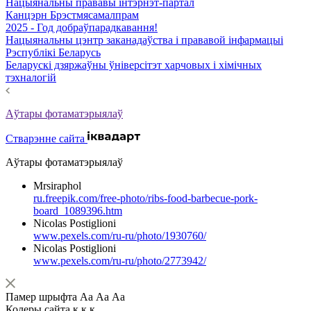
Нацыянальны прававы інтэрнэт-партал
Канцэрн Брэстмясамалпрам
2025 - Год добраўпарадкавання!
Нацыянальны цэнтр заканадаўства і прававой інфармацыі
Рэспублікі Беларусь
Беларускі дзяржаўны ўніверсітэт харчовых і хімічных
тэхналогій
Аўтары фотаматэрыялаў
Стварэнне сайта
Аўтары фотаматэрыялаў
Mrsiraphol
ru.freepik.com/free-photo/ribs-food-barbecue-pork-
board_1089396.htm
Nicolas Postiglioni
www.pexels.com/ru-ru/photo/1930760/
Nicolas Postiglioni
www.pexels.com/ru-ru/photo/2773942/
Памер шрыфта
Аа
Аа
Аа
Колеры сайта
к
к
к