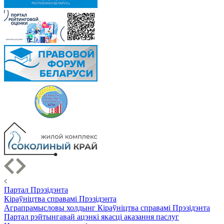
Партал Прэзідэнта
Кіраўніцтва справамі Прэзідэнта
Аграпрамысловы холдынг Кіраўніцтва справамі Прэзідэнта
Партал рэйтынгавай ацэнкі якасці аказання паслуг