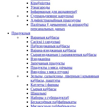
Кіраўніцтва
Узнагароды
Інфармацыя для акцыянераў
Супрацьдзеянне карупцыі
Адміністрацыйныя працэдуры
Палітыка ў дачыненні да апрацоўкі
персанальных даных
Прадукцыя
Вараныя каўбасы
Сасіскі і сардэлькі
Паўвэнджаныя каўбасы
Варана-вэнджаныя каўбасы
Сыравэнджаныя і сыравяленыя каўбасы
Вэнджаніна
Запечаныя прадукты
Прадукты з мяса дзічыны
Вяндліна з мяса птушкі
Зельцы, сальцісоны, ліверныя і крывяныя
каўбасы, паштэты
Катлеты і фаршы
Сырыя каўбасы
Шашлыкі
Наборы з субпрадуктаў
Бескасцёвыя паўфабрыкаты
Мясакосныя паўфабрыкаты