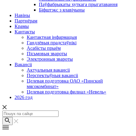
Паўфабрыкаты хуткага прыгатавання
Біфштэкс з ялавічыны
Навіны
Партнёрам
Крамы
Кантакты
Кантактная інфармацыя
Гандлёвыя прадстаўнікі
Асабісты прыём
Пісьмовыя звароты
Электронныя звароты
Вакансіі
Актуальныя вакансіі
Перспектыўныя вакансіі
Целевая подготовка ОАО «Пинский
мясокомбинат»
Целевая подготовка филиал «Невель»
2026 год