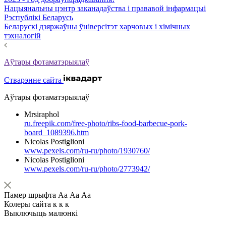
Нацыянальны цэнтр заканадаўства і прававой інфармацыі
Рэспублікі Беларусь
Беларускі дзяржаўны ўніверсітэт харчовых і хімічных
тэхналогій
Аўтары фотаматэрыялаў
Стварэнне сайта
Аўтары фотаматэрыялаў
Mrsiraphol
ru.freepik.com/free-photo/ribs-food-barbecue-pork-
board_1089396.htm
Nicolas Postiglioni
www.pexels.com/ru-ru/photo/1930760/
Nicolas Postiglioni
www.pexels.com/ru-ru/photo/2773942/
Памер шрыфта
Аа
Аа
Аа
Колеры сайта
к
к
к
Выключыць малюнкі