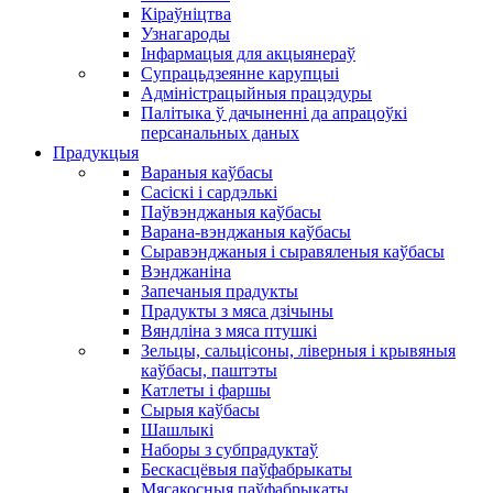
Кіраўніцтва
Узнагароды
Інфармацыя для акцыянераў
Супрацьдзеянне карупцыі
Адміністрацыйныя працэдуры
Палітыка ў дачыненні да апрацоўкі
персанальных даных
Прадукцыя
Вараныя каўбасы
Сасіскі і сардэлькі
Паўвэнджаныя каўбасы
Варана-вэнджаныя каўбасы
Сыравэнджаныя і сыравяленыя каўбасы
Вэнджаніна
Запечаныя прадукты
Прадукты з мяса дзічыны
Вяндліна з мяса птушкі
Зельцы, сальцісоны, ліверныя і крывяныя
каўбасы, паштэты
Катлеты і фаршы
Сырыя каўбасы
Шашлыкі
Наборы з субпрадуктаў
Бескасцёвыя паўфабрыкаты
Мясакосныя паўфабрыкаты