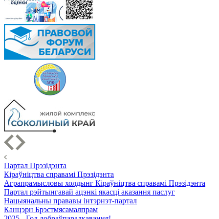
Партал Прэзідэнта
Кіраўніцтва справамі Прэзідэнта
Аграпрамысловы холдынг Кіраўніцтва справамі Прэзідэнта
Партал рэйтынгавай ацэнкі якасці аказання паслуг
Нацыянальны прававы інтэрнэт-партал
Канцэрн Брэстмясамалпрам
2025 - Год добраўпарадкавання!