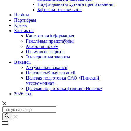
Паўфабрыкаты хуткага прыгатавання
Біфштэкс з ялавічыны
Навіны
Партнёрам
Крамы
Кантакты
Кантактная інфармацыя
Гандлёвыя прадстаўнікі
Асабісты прыём
Пісьмовыя звароты
Электронныя звароты
Вакансіі
Актуальныя вакансіі
Перспектыўныя вакансіі
Целевая подготовка ОАО «Пинский
мясокомбинат»
Целевая подготовка филиал «Невель»
2026 год