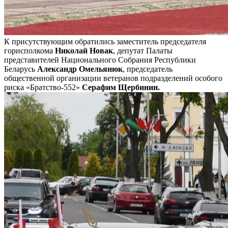
К присутствующим обратились заместитель председателя
горисполкома
Николай Новак
, депутат Палаты
представителей Национального Собрания Республики
Беларусь
Александр Омельянюк
, председатель
общественной организации ветеранов подразделений особого
риска «Братство-552»
Серафим Щербинин.