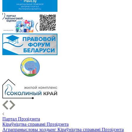
Партал Прэзідэнта
Кіраўніцтва справамі Прэзідэнта
Аграпрамысловы холдынг Кіраўніцтва справамі Прэзідэнта