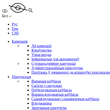
Бел
Рус
Eng
CHI
Кампанія
Аб кампаніі
Кіраўніцтва
Узнагароды
Інфармацыя для акцыянераў
Супрацьдзеянне карупцыі
Адміністрацыйныя працэдуры
Палітыка ў дачыненні да апрацоўкі персанал
Прадукцыя
Вараныя каўбасы
Сасіскі і сардэлькі
Паўвэнджаныя каўбасы
Варана-вэнджаныя каўбасы
Сыравэнджаныя і сыравяленыя каўбасы
Вэнджаніна
Запечаныя прадукты