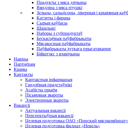
Прадукты з мяса дзічыны
Вяндліна з мяса птушкі
Зельцы, сальцісоны, ліверныя і крывяныя каў
Катлеты і фаршы
Сырыя каўбасы
Шашлыкі
Наборы з субпрадуктаў
Бескасцёвыя паўфабрыкаты
Мясакосныя паўфабрыкаты
Паўфабрыкаты хуткага прыгатавання
Біфштэкс з ялавічыны
Навіны
Партнёрам
Крамы
Кантакты
Кантактная інфармацыя
Гандлёвыя прадстаўнікі
Асабісты прыём
Пісьмовыя звароты
Электронныя звароты
Вакансіі
Актуальныя вакансіі
Перспектыўныя вакансіі
Целевая подготовка ОАО «Пинский мясокомбинат»
Целевая подготовка филиал «Невель»