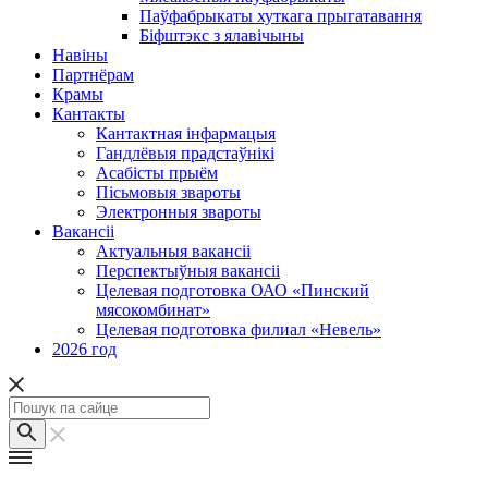
Паўфабрыкаты хуткага прыгатавання
Біфштэкс з ялавічыны
Навіны
Партнёрам
Крамы
Кантакты
Кантактная інфармацыя
Гандлёвыя прадстаўнікі
Асабісты прыём
Пісьмовыя звароты
Электронныя звароты
Вакансіі
Актуальныя вакансіі
Перспектыўныя вакансіі
Целевая подготовка ОАО «Пинский
мясокомбинат»
Целевая подготовка филиал «Невель»
2026 год