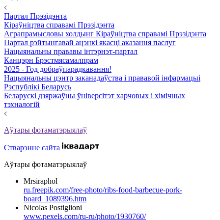
Партал Прэзідэнта
Кіраўніцтва справамі Прэзідэнта
Аграпрамысловы холдынг Кіраўніцтва справамі Прэзідэнта
Партал рэйтынгавай ацэнкі якасці аказання паслуг
Нацыянальны прававы інтэрнэт-партал
Канцэрн Брэстмясамалпрам
2025 - Год добраўпарадкавання!
Нацыянальны цэнтр заканадаўства і прававой інфармацыі
Рэспублікі Беларусь
Беларускі дзяржаўны ўніверсітэт харчовых і хімічных
тэхналогій
Аўтары фотаматэрыялаў
Стварэнне сайта
Аўтары фотаматэрыялаў
Mrsiraphol
ru.freepik.com/free-photo/ribs-food-barbecue-pork-
board_1089396.htm
Nicolas Postiglioni
www.pexels.com/ru-ru/photo/1930760/