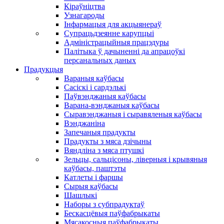
Кіраўніцтва
Узнагароды
Інфармацыя для акцыянераў
Супрацьдзеянне карупцыі
Адміністрацыйныя працэдуры
Палітыка ў дачыненні да апрацоўкі
персанальных даных
Прадукцыя
Вараныя каўбасы
Сасіскі і сардэлькі
Паўвэнджаныя каўбасы
Варана-вэнджаныя каўбасы
Сыравэнджаныя і сыравяленыя каўбасы
Вэнджаніна
Запечаныя прадукты
Прадукты з мяса дзічыны
Вяндліна з мяса птушкі
Зельцы, сальцісоны, ліверныя і крывяныя
каўбасы, паштэты
Катлеты і фаршы
Сырыя каўбасы
Шашлыкі
Наборы з субпрадуктаў
Бескасцёвыя паўфабрыкаты
Мясакосныя паўфабрыкаты