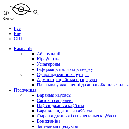
Бел
Рус
Eng
CHI
Кампанія
Аб кампаніі
Кіраўніцтва
Узнагароды
Інфармацыя для акцыянераў
Супрацьдзеянне карупцыі
Адміністрацыйныя працэдуры
Палітыка ў дачыненні да апрацоўкі персанал
Прадукцыя
Вараныя каўбасы
Сасіскі і сардэлькі
Паўвэнджаныя каўбасы
Варана-вэнджаныя каўбасы
Сыравэнджаныя і сыравяленыя каўбасы
Вэнджаніна
Запечаныя прадукты