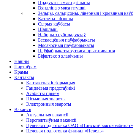
Прадукты з мяса дзічыны
Вяндліна з мяса птушкі
Зельцы, сальцісоны, ліверныя і крывяныя каў
Катлеты і фаршы
Сырыя каўбасы
Шашлыкі
Наборы з субпрадуктаў
Бескасцёвыя паўфабрыкаты
Мясакосныя паўфабрыкаты
Паўфабрыкаты хуткага прыгатавання
Біфштэкс з ялавічыны
Навіны
Партнёрам
Крамы
Кантакты
Кантактная інфармацыя
Гандлёвыя прадстаўнікі
Асабісты прыём
Пісьмовыя звароты
Электронныя звароты
Вакансіі
Актуальныя вакансіі
Перспектыўныя вакансіі
Целевая подготовка ОАО «Пинский мясокомбинат»
Целевая подготовка филиал «Невель»