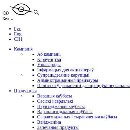
Бел
Рус
Eng
CHI
Кампанія
Аб кампаніі
Кіраўніцтва
Узнагароды
Інфармацыя для акцыянераў
Супрацьдзеянне карупцыі
Адміністрацыйныя працэдуры
Палітыка ў дачыненні да апрацоўкі персанал
Прадукцыя
Вараныя каўбасы
Сасіскі і сардэлькі
Паўвэнджаныя каўбасы
Варана-вэнджаныя каўбасы
Сыравэнджаныя і сыравяленыя каўбасы
Вэнджаніна
Запечаныя прадукты