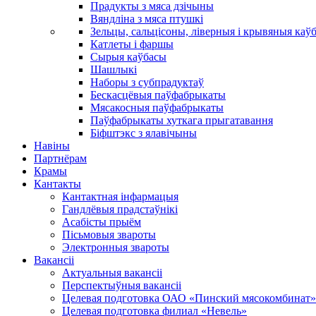
Прадукты з мяса дзічыны
Вяндліна з мяса птушкі
Зельцы, сальцісоны, ліверныя і крывяныя каў
Катлеты і фаршы
Сырыя каўбасы
Шашлыкі
Наборы з субпрадуктаў
Бескасцёвыя паўфабрыкаты
Мясакосныя паўфабрыкаты
Паўфабрыкаты хуткага прыгатавання
Біфштэкс з ялавічыны
Навіны
Партнёрам
Крамы
Кантакты
Кантактная інфармацыя
Гандлёвыя прадстаўнікі
Асабісты прыём
Пісьмовыя звароты
Электронныя звароты
Вакансіі
Актуальныя вакансіі
Перспектыўныя вакансіі
Целевая подготовка ОАО «Пинский мясокомбинат»
Целевая подготовка филиал «Невель»