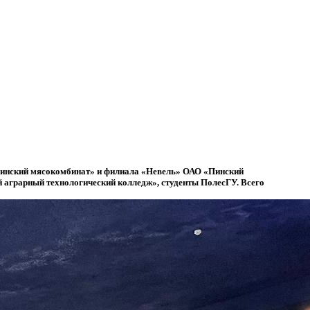
Пинский мясокомбинат» и филиала «Невель» ОАО «Пинский
аграрный технологический колледж», студенты ПолесГУ. Всего