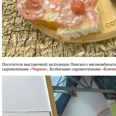
Посетители выставочной экспозиции Пинского мясокомбината 
сыровялеными
«Чоризо»
, Колбасками сырокопчеными
«Каччи