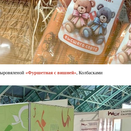
сыровяленой
«Фуршетная с вишней»
, Колбасками