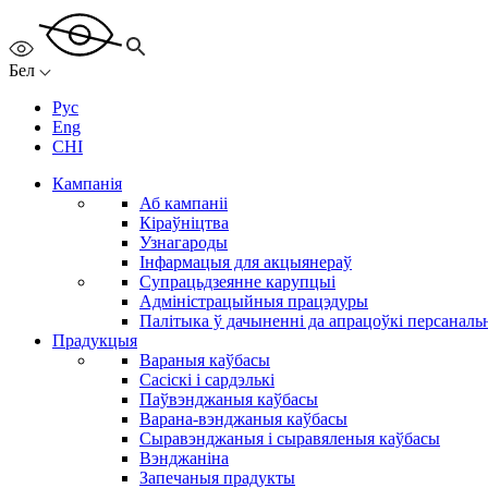
Бел
Рус
Eng
CHI
Кампанія
Аб кампаніі
Кіраўніцтва
Узнагароды
Інфармацыя для акцыянераў
Супрацьдзеянне карупцыі
Адміністрацыйныя працэдуры
Палітыка ў дачыненні да апрацоўкі персанал
Прадукцыя
Вараныя каўбасы
Сасіскі і сардэлькі
Паўвэнджаныя каўбасы
Варана-вэнджаныя каўбасы
Сыравэнджаныя і сыравяленыя каўбасы
Вэнджаніна
Запечаныя прадукты