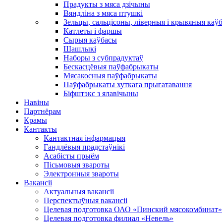
Прадукты з мяса дзічыны
Вяндліна з мяса птушкі
Зельцы, сальцісоны, ліверныя і крывяныя каў
Катлеты і фаршы
Сырыя каўбасы
Шашлыкі
Наборы з субпрадуктаў
Бескасцёвыя паўфабрыкаты
Мясакосныя паўфабрыкаты
Паўфабрыкаты хуткага прыгатавання
Біфштэкс з ялавічыны
Навіны
Партнёрам
Крамы
Кантакты
Кантактная інфармацыя
Гандлёвыя прадстаўнікі
Асабісты прыём
Пісьмовыя звароты
Электронныя звароты
Вакансіі
Актуальныя вакансіі
Перспектыўныя вакансіі
Целевая подготовка ОАО «Пинский мясокомбинат»
Целевая подготовка филиал «Невель»