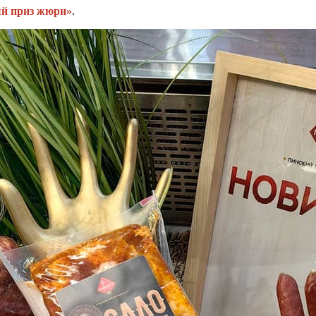
й приз жюри»
.