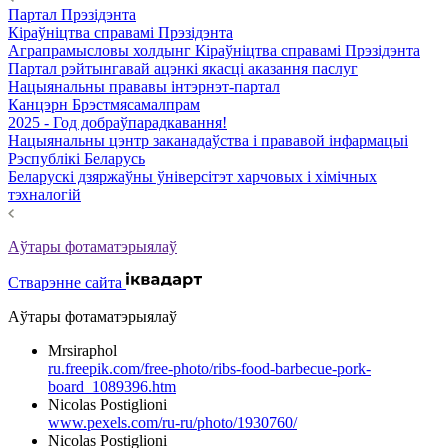
Партал Прэзідэнта
Кіраўніцтва справамі Прэзідэнта
Аграпрамысловы холдынг Кіраўніцтва справамі Прэзідэнта
Партал рэйтынгавай ацэнкі якасці аказання паслуг
Нацыянальны прававы інтэрнэт-партал
Канцэрн Брэстмясамалпрам
2025 - Год добраўпарадкавання!
Нацыянальны цэнтр заканадаўства і прававой інфармацыі
Рэспублікі Беларусь
Беларускі дзяржаўны ўніверсітэт харчовых і хімічных
тэхналогій
Аўтары фотаматэрыялаў
Стварэнне сайта
Аўтары фотаматэрыялаў
Mrsiraphol
ru.freepik.com/free-photo/ribs-food-barbecue-pork-
board_1089396.htm
Nicolas Postiglioni
www.pexels.com/ru-ru/photo/1930760/
Nicolas Postiglioni