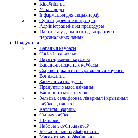
Кіраўніцтва
Узнагароды
Інфармацыя для акцыянераў
Супрацьдзеянне карупцыі
Адміністрацыйныя працэдуры
Палітыка ў дачыненні да апрацоўкі
персанальных даных
Прадукцыя
Вараныя каўбасы
Сасіскі і сардэлькі
Паўвэнджаныя каўбасы
Варана-вэнджаныя каўбасы
Сыравэнджаныя і сыравяленыя каўбасы
Вэнджаніна
Запечаныя прадукты
Прадукты з мяса дзічыны
Вяндліна з мяса птушкі
Зельцы, сальцісоны, ліверныя і крывяныя
каўбасы, паштэты
Катлеты і фаршы
Сырыя каўбасы
Шашлыкі
Наборы з субпрадуктаў
Бескасцёвыя паўфабрыкаты
Мясакосныя паўфабрыкаты