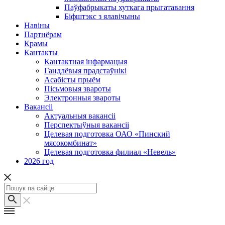
Паўфабрыкаты хуткага прыгатавання
Біфштэкс з ялавічыны
Навіны
Партнёрам
Крамы
Кантакты
Кантактная інфармацыя
Гандлёвыя прадстаўнікі
Асабісты прыём
Пісьмовыя звароты
Электронныя звароты
Вакансіі
Актуальныя вакансіі
Перспектыўныя вакансіі
Целевая подготовка ОАО «Пинский
мясокомбинат»
Целевая подготовка филиал «Невель»
2026 год