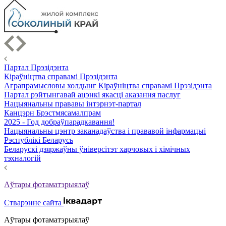
Партал Прэзідэнта
Кіраўніцтва справамі Прэзідэнта
Аграпрамысловы холдынг Кіраўніцтва справамі Прэзідэнта
Партал рэйтынгавай ацэнкі якасці аказання паслуг
Нацыянальны прававы інтэрнэт-партал
Канцэрн Брэстмясамалпрам
2025 - Год добраўпарадкавання!
Нацыянальны цэнтр заканадаўства і прававой інфармацыі
Рэспублікі Беларусь
Беларускі дзяржаўны ўніверсітэт харчовых і хімічных
тэхналогій
Аўтары фотаматэрыялаў
Стварэнне сайта
Аўтары фотаматэрыялаў