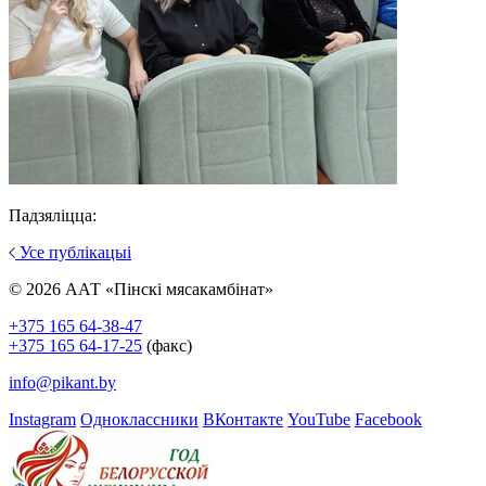
Падзяліцца:
Усе публікацыі
© 2026 ААТ «Пінскі мясакамбінат»
+375 165 64-38-47
+375 165 64-17-25
(факс)
info@pikant.by
Instagram
Одноклассники
ВКонтакте
YouTube
Facebook