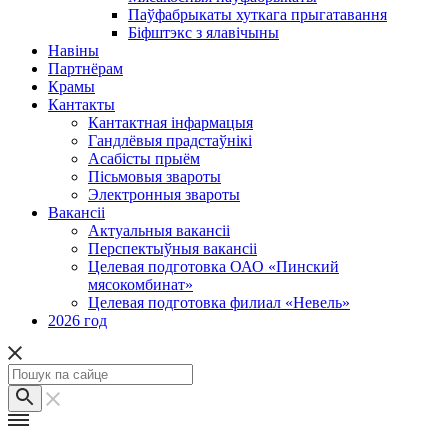
Паўфабрыкаты хуткага прыгатавання
Біфштэкс з ялавічыны
Навіны
Партнёрам
Крамы
Кантакты
Кантактная інфармацыя
Гандлёвыя прадстаўнікі
Асабісты прыём
Пісьмовыя звароты
Электронныя звароты
Вакансіі
Актуальныя вакансіі
Перспектыўныя вакансіі
Целевая подготовка ОАО «Пинский
мясокомбинат»
Целевая подготовка филиал «Невель»
2026 год