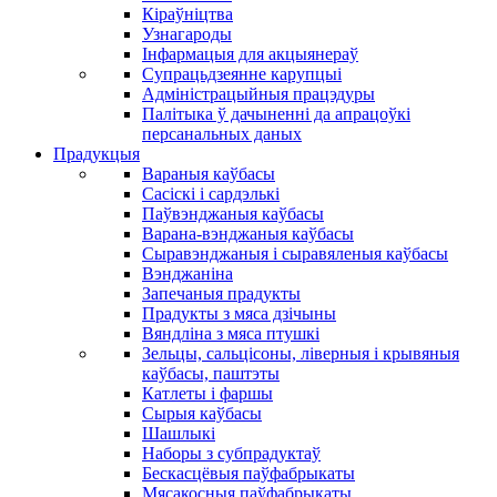
Кіраўніцтва
Узнагароды
Інфармацыя для акцыянераў
Супрацьдзеянне карупцыі
Адміністрацыйныя працэдуры
Палітыка ў дачыненні да апрацоўкі
персанальных даных
Прадукцыя
Вараныя каўбасы
Сасіскі і сардэлькі
Паўвэнджаныя каўбасы
Варана-вэнджаныя каўбасы
Сыравэнджаныя і сыравяленыя каўбасы
Вэнджаніна
Запечаныя прадукты
Прадукты з мяса дзічыны
Вяндліна з мяса птушкі
Зельцы, сальцісоны, ліверныя і крывяныя
каўбасы, паштэты
Катлеты і фаршы
Сырыя каўбасы
Шашлыкі
Наборы з субпрадуктаў
Бескасцёвыя паўфабрыкаты
Мясакосныя паўфабрыкаты