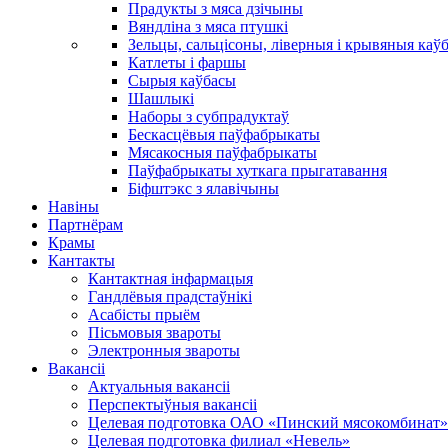
Прадукты з мяса дзічыны
Вяндліна з мяса птушкі
Зельцы, сальцісоны, ліверныя і крывяныя каў
Катлеты і фаршы
Сырыя каўбасы
Шашлыкі
Наборы з субпрадуктаў
Бескасцёвыя паўфабрыкаты
Мясакосныя паўфабрыкаты
Паўфабрыкаты хуткага прыгатавання
Біфштэкс з ялавічыны
Навіны
Партнёрам
Крамы
Кантакты
Кантактная інфармацыя
Гандлёвыя прадстаўнікі
Асабісты прыём
Пісьмовыя звароты
Электронныя звароты
Вакансіі
Актуальныя вакансіі
Перспектыўныя вакансіі
Целевая подготовка ОАО «Пинский мясокомбинат»
Целевая подготовка филиал «Невель»