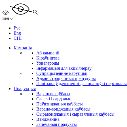
Бел
Рус
Eng
CHI
Кампанія
Аб кампаніі
Кіраўніцтва
Узнагароды
Інфармацыя для акцыянераў
Супрацьдзеянне карупцыі
Адміністрацыйныя працэдуры
Палітыка ў дачыненні да апрацоўкі персанал
Прадукцыя
Вараныя каўбасы
Сасіскі і сардэлькі
Паўвэнджаныя каўбасы
Варана-вэнджаныя каўбасы
Сыравэнджаныя і сыравяленыя каўбасы
Вэнджаніна
Запечаныя прадукты