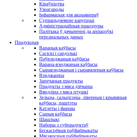
Кіраўніцтва
Узнагароды
Інфармацыя для акцыянераў
Супрацьдзеянне карупцыі
Адміністрацыйныя працэдуры
Палітыка ў дачыненні да апрацоўкі
персанальных даных
Прадукцыя
Вараныя каўбасы
Сасіскі і сардэлькі
Паўвэнджаныя каўбасы
Варана-вэнджаныя каўбасы
Сыравэнджаныя і сыравяленыя каўбасы
Вэнджаніна
Запечаныя прадукты
Прадукты з мяса дзічыны
Вяндліна з мяса птушкі
Зельцы, сальцісоны, ліверныя і крывяныя
каўбасы, паштэты
Катлеты і фаршы
Сырыя каўбасы
Шашлыкі
Наборы з субпрадуктаў
Бескасцёвыя паўфабрыкаты
Мясакосныя паўфабрыкаты