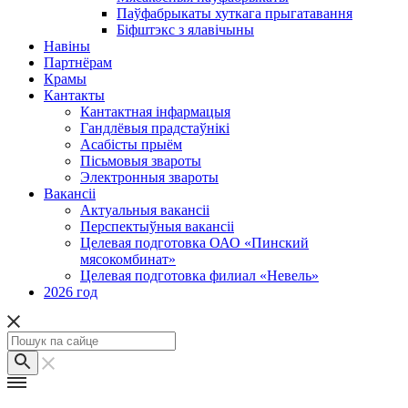
Паўфабрыкаты хуткага прыгатавання
Біфштэкс з ялавічыны
Навіны
Партнёрам
Крамы
Кантакты
Кантактная інфармацыя
Гандлёвыя прадстаўнікі
Асабісты прыём
Пісьмовыя звароты
Электронныя звароты
Вакансіі
Актуальныя вакансіі
Перспектыўныя вакансіі
Целевая подготовка ОАО «Пинский
мясокомбинат»
Целевая подготовка филиал «Невель»
2026 год