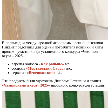
В первые дни международной агропромышленной выставки
Пикант представил для оценки потребителя новинки и хиты
продаж - участники дегустационного конкурса «Чемпион
вкуса – 2025»:
вареная колбаса
«Как раньше»
в/с,
сосиски
«Мортаделлки Сардо»
в/с,
сервелат
«Венецианский»
в/с.
Эти продукты были удостоены Диплома I степени и звания
«Чемпионами вкуса - 2025»
народного конкурса-дегустации!