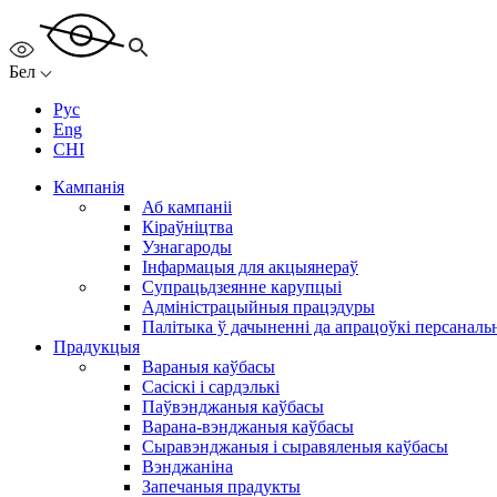
Бел
Рус
Eng
CHI
Кампанія
Аб кампаніі
Кіраўніцтва
Узнагароды
Інфармацыя для акцыянераў
Супрацьдзеянне карупцыі
Адміністрацыйныя працэдуры
Палітыка ў дачыненні да апрацоўкі персанал
Прадукцыя
Вараныя каўбасы
Сасіскі і сардэлькі
Паўвэнджаныя каўбасы
Варана-вэнджаныя каўбасы
Сыравэнджаныя і сыравяленыя каўбасы
Вэнджаніна
Запечаныя прадукты