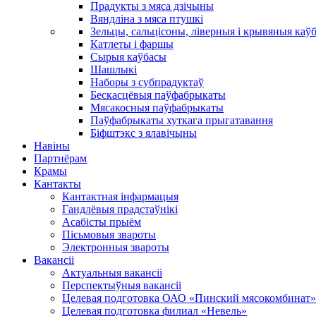
Прадукты з мяса дзічыны
Вяндліна з мяса птушкі
Зельцы, сальцісоны, ліверныя і крывяныя каў
Катлеты і фаршы
Сырыя каўбасы
Шашлыкі
Наборы з субпрадуктаў
Бескасцёвыя паўфабрыкаты
Мясакосныя паўфабрыкаты
Паўфабрыкаты хуткага прыгатавання
Біфштэкс з ялавічыны
Навіны
Партнёрам
Крамы
Кантакты
Кантактная інфармацыя
Гандлёвыя прадстаўнікі
Асабісты прыём
Пісьмовыя звароты
Электронныя звароты
Вакансіі
Актуальныя вакансіі
Перспектыўныя вакансіі
Целевая подготовка ОАО «Пинский мясокомбинат»
Целевая подготовка филиал «Невель»