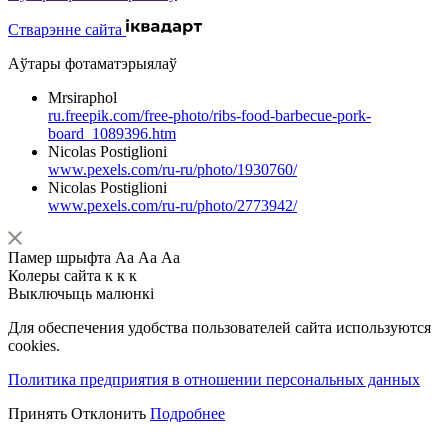
Стварэнне сайта
Аўтары фотаматэрыялаў
Mrsiraphol
ru.freepik.com/free-photo/ribs-food-barbecue-pork-
board_1089396.htm
Nicolas Postiglioni
www.pexels.com/ru-ru/photo/1930760/
Nicolas Postiglioni
www.pexels.com/ru-ru/photo/2773942/
Памер шрыфта
Аа
Аа
Аа
Колеры сайта
к
к
к
Выключыць малюнкі
Для обеспечения удобства пользователей сайта используются
cookies.
Политика предприятия в отношении персональных данных
Принять
Отклонить
Подробнее