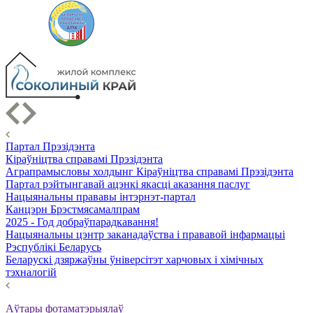
Партал Прэзідэнта
Кіраўніцтва справамі Прэзідэнта
Аграпрамысловы холдынг Кіраўніцтва справамі Прэзідэнта
Партал рэйтынгавай ацэнкі якасці аказання паслуг
Нацыянальны прававы інтэрнэт-партал
Канцэрн Брэстмясамалпрам
2025 - Год добраўпарадкавання!
Нацыянальны цэнтр заканадаўства і прававой інфармацыі
Рэспублікі Беларусь
Беларускі дзяржаўны ўніверсітэт харчовых і хімічных
тэхналогій
Аўтары фотаматэрыялаў