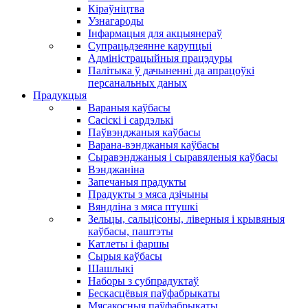
Кіраўніцтва
Узнагароды
Інфармацыя для акцыянераў
Супрацьдзеянне карупцыі
Адміністрацыйныя працэдуры
Палітыка ў дачыненні да апрацоўкі
персанальных даных
Прадукцыя
Вараныя каўбасы
Сасіскі і сардэлькі
Паўвэнджаныя каўбасы
Варана-вэнджаныя каўбасы
Сыравэнджаныя і сыравяленыя каўбасы
Вэнджаніна
Запечаныя прадукты
Прадукты з мяса дзічыны
Вяндліна з мяса птушкі
Зельцы, сальцісоны, ліверныя і крывяныя
каўбасы, паштэты
Катлеты і фаршы
Сырыя каўбасы
Шашлыкі
Наборы з субпрадуктаў
Бескасцёвыя паўфабрыкаты
Мясакосныя паўфабрыкаты