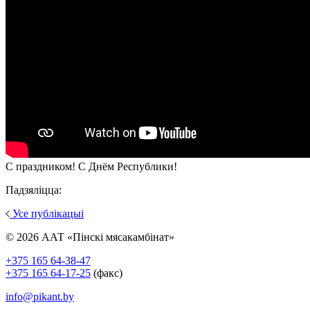
С праздником! С Днём Республики!
Падзяліцца:
Усе публікацыі
© 2026 ААТ «Пінскі мясакамбінат»
+375 165 64-38-47
+375 165 64-17-25
(факс)
info@pikant.by