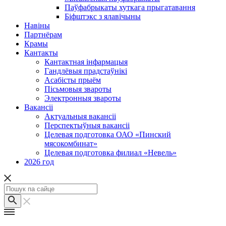
Паўфабрыкаты хуткага прыгатавання
Біфштэкс з ялавічыны
Навіны
Партнёрам
Крамы
Кантакты
Кантактная інфармацыя
Гандлёвыя прадстаўнікі
Асабісты прыём
Пісьмовыя звароты
Электронныя звароты
Вакансіі
Актуальныя вакансіі
Перспектыўныя вакансіі
Целевая подготовка ОАО «Пинский
мясокомбинат»
Целевая подготовка филиал «Невель»
2026 год