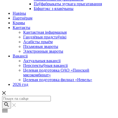
Паўфабрыкаты хуткага прыгатавання
Біфштэкс з ялавічыны
Навіны
Партнёрам
Крамы
Кантакты
Кантактная інфармацыя
Гандлёвыя прадстаўнікі
Асабісты прыём
Пісьмовыя звароты
Электронныя звароты
Вакансіі
Актуальныя вакансіі
Перспектыўныя вакансіі
Целевая подготовка ОАО «Пинский
мясокомбинат»
Целевая подготовка филиал «Невель»
2026 год