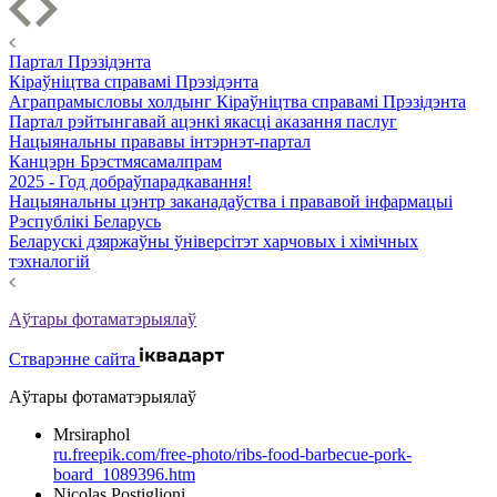
Партал Прэзідэнта
Кіраўніцтва справамі Прэзідэнта
Аграпрамысловы холдынг Кіраўніцтва справамі Прэзідэнта
Партал рэйтынгавай ацэнкі якасці аказання паслуг
Нацыянальны прававы інтэрнэт-партал
Канцэрн Брэстмясамалпрам
2025 - Год добраўпарадкавання!
Нацыянальны цэнтр заканадаўства і прававой інфармацыі
Рэспублікі Беларусь
Беларускі дзяржаўны ўніверсітэт харчовых і хімічных
тэхналогій
Аўтары фотаматэрыялаў
Стварэнне сайта
Аўтары фотаматэрыялаў
Mrsiraphol
ru.freepik.com/free-photo/ribs-food-barbecue-pork-
board_1089396.htm
Nicolas Postiglioni