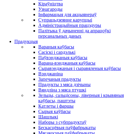
Кіраўніцтва
Узнагароды
Інфармацыя для акцыянераў
Супрацьдзеянне карупцыі
Адміністрацыйныя працэдуры
Палітыка ў дачыненні да апрацоўкі
персанальных даных
Прадукцыя
Вараныя каўбасы
Сасіскі і сардэлькі
Паўвэнджаныя каўбасы
Варана-вэнджаныя каўбасы
Сыравэнджаныя і сыравяленыя каўбасы
Вэнджаніна
Запечаныя прадукты
Прадукты з мяса дзічыны
Вяндліна з мяса птушкі
Зельцы, сальцісоны, ліверныя і крывяныя
каўбасы, паштэты
Катлеты і фаршы
Сырыя каўбасы
Шашлыкі
Наборы з субпрадуктаў
Бескасцёвыя паўфабрыкаты
Мясакосныя паўфабрыкаты