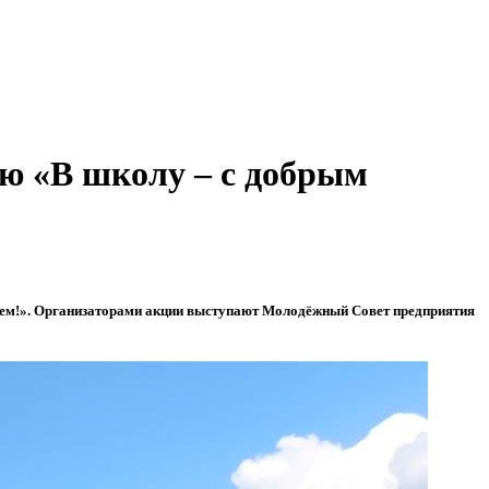
ию «В школу – с добрым
цем!». Организаторами акции выступают Молодёжный Совет предприятия