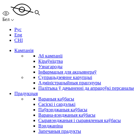
Бел
Рус
Eng
CHI
Кампанія
Аб кампаніі
Кіраўніцтва
Узнагароды
Інфармацыя для акцыянераў
Супрацьдзеянне карупцыі
Адміністрацыйныя працэдуры
Палітыка ў дачыненні да апрацоўкі персанал
Прадукцыя
Вараныя каўбасы
Сасіскі і сардэлькі
Паўвэнджаныя каўбасы
Варана-вэнджаныя каўбасы
Сыравэнджаныя і сыравяленыя каўбасы
Вэнджаніна
Запечаныя прадукты