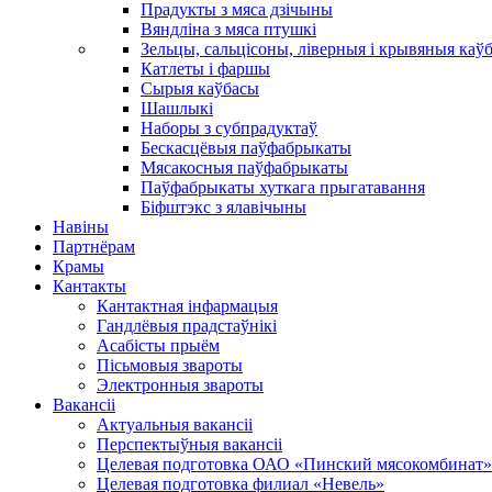
Прадукты з мяса дзічыны
Вяндліна з мяса птушкі
Зельцы, сальцісоны, ліверныя і крывяныя каў
Катлеты і фаршы
Сырыя каўбасы
Шашлыкі
Наборы з субпрадуктаў
Бескасцёвыя паўфабрыкаты
Мясакосныя паўфабрыкаты
Паўфабрыкаты хуткага прыгатавання
Біфштэкс з ялавічыны
Навіны
Партнёрам
Крамы
Кантакты
Кантактная інфармацыя
Гандлёвыя прадстаўнікі
Асабісты прыём
Пісьмовыя звароты
Электронныя звароты
Вакансіі
Актуальныя вакансіі
Перспектыўныя вакансіі
Целевая подготовка ОАО «Пинский мясокомбинат»
Целевая подготовка филиал «Невель»