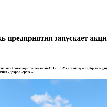
жь предприятия запускает акц
иционной благотворительной акции ОО «БРСМ» «В школу – с добрым серд
жения «Доброе Сердце».