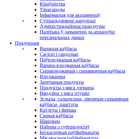
Кіраўніцтва
Узнагароды
Інфармацыя для акцыянераў
Супрацьдзеянне карупцыі
Адміністрацыйныя працэдуры
Палітыка ў дачыненні да апрацоўкі
персанальных даных
Прадукцыя
Вараныя каўбасы
Сасіскі і сардэлькі
Паўвэнджаныя каўбасы
Варана-вэнджаныя каўбасы
Сыравэнджаныя і сыравяленыя каўбасы
Вэнджаніна
Запечаныя прадукты
Прадукты з мяса дзічыны
Вяндліна з мяса птушкі
Зельцы, сальцісоны, ліверныя і крывяныя
каўбасы, паштэты
Катлеты і фаршы
Сырыя каўбасы
Шашлыкі
Наборы з субпрадуктаў
Бескасцёвыя паўфабрыкаты
Мясакосныя паўфабрыкаты