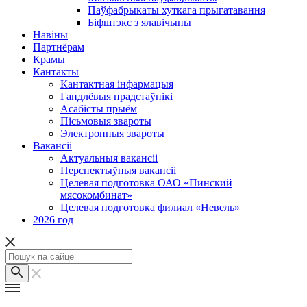
Паўфабрыкаты хуткага прыгатавання
Біфштэкс з ялавічыны
Навіны
Партнёрам
Крамы
Кантакты
Кантактная інфармацыя
Гандлёвыя прадстаўнікі
Асабісты прыём
Пісьмовыя звароты
Электронныя звароты
Вакансіі
Актуальныя вакансіі
Перспектыўныя вакансіі
Целевая подготовка ОАО «Пинский
мясокомбинат»
Целевая подготовка филиал «Невель»
2026 год