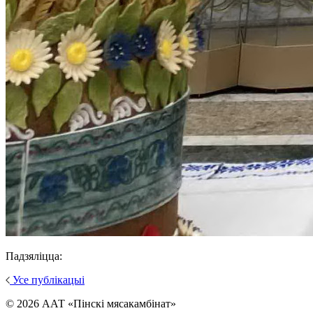
Падзяліцца:
Усе публікацыі
© 2026 ААТ «Пінскі мясакамбінат»