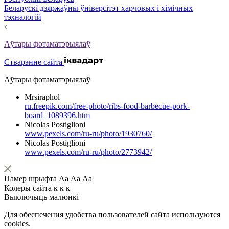
Беларускі дзяржаўны ўніверсітэт харчовых і хімічных
тэхналогій
Аўтары фотаматэрыялаў
Стварэнне сайта
Аўтары фотаматэрыялаў
Mrsiraphol
ru.freepik.com/free-photo/ribs-food-barbecue-pork-
board_1089396.htm
Nicolas Postiglioni
www.pexels.com/ru-ru/photo/1930760/
Nicolas Postiglioni
www.pexels.com/ru-ru/photo/2773942/
Памер шрыфта
Аа
Аа
Аа
Колеры сайта
к
к
к
Выключыць малюнкі
Для обеспечения удобства пользователей сайта используются
cookies.