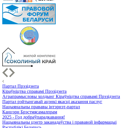
Партал Прэзідэнта
Кіраўніцтва справамі Прэзідэнта
Аграпрамысловы холдынг Кіраўніцтва справамі Прэзідэнта
Партал рэйтынгавай ацэнкі якасці аказання паслуг
Нацыянальны прававы інтэрнэт-партал
Канцэрн Брэстмясамалпрам
2025 - Год добраўпарадкавання!
Нацыянальны цэнтр заканадаўства і прававой інфармацыі
Рэспублікі Беларусь