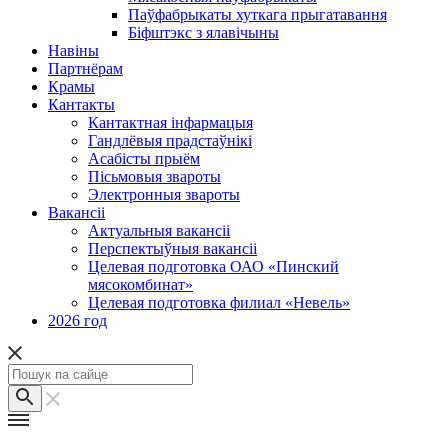
Паўфабрыкаты хуткага прыгатавання
Біфштэкс з ялавічыны
Навіны
Партнёрам
Крамы
Кантакты
Кантактная інфармацыя
Гандлёвыя прадстаўнікі
Асабісты прыём
Пісьмовыя звароты
Электронныя звароты
Вакансіі
Актуальныя вакансіі
Перспектыўныя вакансіі
Целевая подготовка ОАО «Пинский
мясокомбинат»
Целевая подготовка филиал «Невель»
2026 год