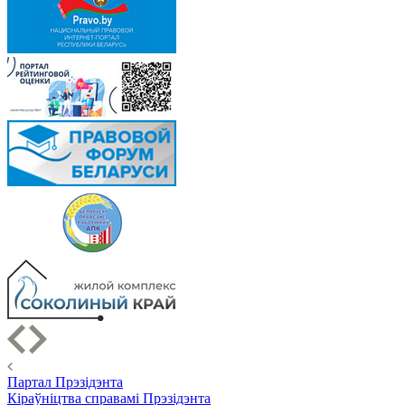
Партал Прэзідэнта
Кіраўніцтва справамі Прэзідэнта