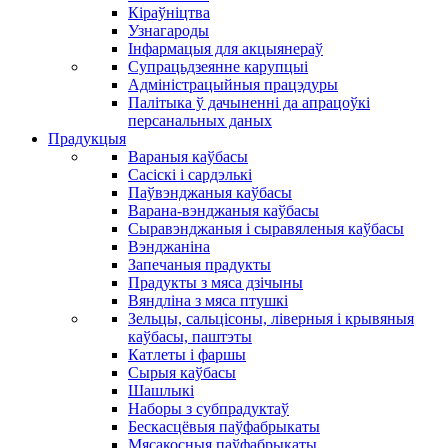
Кіраўніцтва
Узнагароды
Інфармацыя для акцыянераў
Супрацьдзеянне карупцыі
Адміністрацыйныя працэдуры
Палітыка ў дачыненні да апрацоўкі
персанальных даных
Прадукцыя
Вараныя каўбасы
Сасіскі і сардэлькі
Паўвэнджаныя каўбасы
Варана-вэнджаныя каўбасы
Сыравэнджаныя і сыравяленыя каўбасы
Вэнджаніна
Запечаныя прадукты
Прадукты з мяса дзічыны
Вяндліна з мяса птушкі
Зельцы, сальцісоны, ліверныя і крывяныя
каўбасы, паштэты
Катлеты і фаршы
Сырыя каўбасы
Шашлыкі
Наборы з субпрадуктаў
Бескасцёвыя паўфабрыкаты
Мясакосныя паўфабрыкаты