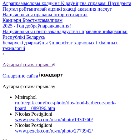
Аграпрамысловы холдынг Кіраўніцтва справамі Прэзідэнта
Партал рэйтынгавай ацэнкі якасці аказання паслуг
Нацыянальны прававы інтэрнэт-партал
Канцэрн Брэстмясамалпрам
2025 - Год добраўпарадкавання!
Нацыянальны цэнтр заканадаўства і прававой інфармацыі
Рэспублікі Беларусь
Беларускі дзяржаўны ўніверсітэт харчовых і хімічных
тэхналогій
Аўтары фотаматэрыялаў
Стварэнне сайта
Аўтары фотаматэрыялаў
Mrsiraphol
ru.freepik.com/free-photo/ribs-food-barbecue-pork-
board_1089396.htm
Nicolas Postiglioni
www.pexels.com/ru-ru/photo/1930760/
Nicolas Postiglioni
www.pexels.com/ru-ru/photo/2773942/