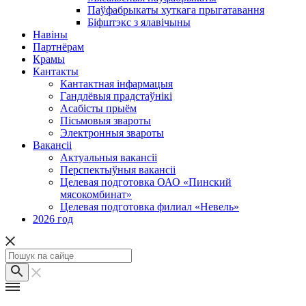
Паўфабрыкаты хуткага прыгатавання
Біфштэкс з ялавічыны
Навіны
Партнёрам
Крамы
Кантакты
Кантактная інфармацыя
Гандлёвыя прадстаўнікі
Асабісты прыём
Пісьмовыя звароты
Электронныя звароты
Вакансіі
Актуальныя вакансіі
Перспектыўныя вакансіі
Целевая подготовка ОАО «Пинский
мясокомбинат»
Целевая подготовка филиал «Невель»
2026 год