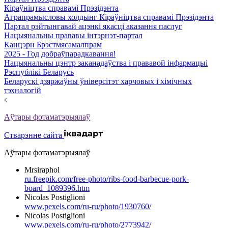
Кіраўніцтва справамі Прэзідэнта
Аграпрамысловы холдынг Кіраўніцтва справамі Прэзідэнта
Партал рэйтынгавай ацэнкі якасці аказання паслуг
Нацыянальны прававы інтэрнэт-партал
Канцэрн Брэстмясамалпрам
2025 - Год добраўпарадкавання!
Нацыянальны цэнтр заканадаўства і прававой інфармацыі
Рэспублікі Беларусь
Беларускі дзяржаўны ўніверсітэт харчовых і хімічных
тэхналогій
Аўтары фотаматэрыялаў
Стварэнне сайта
Аўтары фотаматэрыялаў
Mrsiraphol
ru.freepik.com/free-photo/ribs-food-barbecue-pork-
board_1089396.htm
Nicolas Postiglioni
www.pexels.com/ru-ru/photo/1930760/
Nicolas Postiglioni
www.pexels.com/ru-ru/photo/2773942/