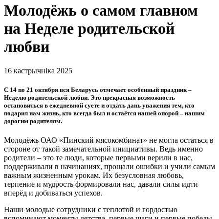
Молодёжь о самом главном
на Неделе родительской
любви
16 кастрычніка 2025
С 14 по 21 октября вся Беларусь отмечает особенный праздник –
Неделю родительской любви. Это прекрасная возможность
остановиться в ежедневной суете и отдать дань уважения тем, кто
подарил нам жизнь, кто всегда был и остаётся нашей опорой – нашим
дорогим родителям.
Молодёжь ОАО «Пинский мясокомбинат» не могла остаться в
стороне от такой замечательной инициативы. Ведь именно
родители – это те люди, которые первыми верили в нас,
поддерживали в начинаниях, прощали ошибки и учили самым
важным жизненным урокам. Их безусловная любовь,
терпение и мудрость формировали нас, давали силы идти
вперёд и добиваться успехов.
Наши молодые сотрудники с теплотой и гордостью
вспоминают моменты детства, первые шаги и первые победы,