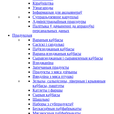
Кіраўніцтва
Узнагароды
Інфармацыя для акцыянераў
Супрацьдзеянне карупцыі
Адміністрацыйныя працэдуры
Палітыка ў дачыненні да апрацоўкі
персанальных даных
Прадукцыя
Вараныя каўбасы
Сасіскі і сардэлькі
Паўвэнджаныя каўбасы
Варана-вэнджаныя каўбасы
Сыравэнджаныя і сыравяленыя каўбасы
Вэнджаніна
Запечаныя прадукты
Прадукты з мяса дзічыны
Вяндліна з мяса птушкі
Зельцы, сальцісоны, ліверныя і крывяныя
каўбасы, паштэты
Катлеты і фаршы
Сырыя каўбасы
Шашлыкі
Наборы з субпрадуктаў
Бескасцёвыя паўфабрыкаты
Мясакосныя паўфабрыкаты