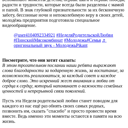
радости и трудности, которые всегда были разделены с мамой
и папой. В знак глубокой признательности за их бесконечную
заботу, бессонные ночи и непоколебимую веру в своих детей,
молодёжь предприятия подготовила специальное
видеообращение.
@user4104092334921
#НеделяРодительскойЛюбви
#ПинскийМясокомбинат
#Молодежь
#Семья
♬
оригинальный звук - МолодежьPikant
Посмотрите, что они хотят сказать:
В этом трогательном послании наши ребята выражают
слова благодарности за подаренную жизнь, за воспитание, за
возможность реализоваться, за каждый совет и каждое
доброе слово. Это искренний жест внимания и любви от
сердца к сердцу, который напоминает о важности семейных
ценностей и непрерывной связи поколений.
Пусть эта Неделя родительской любви станет поводом для
каждого из нас ещё раз обнять своих самых родных,
позвонить им, сказать "спасибо" и просто провести время
вместе. Ведь именно эти моменты остаются в памяти на всю
жизнь.