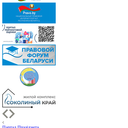
Партал Прэзідэнта