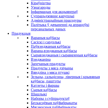
Кіраўніцтва
Узнагароды
Інфармацыя для акцыянераў
Супрацьдзеянне карупцыі
Адміністрацыйныя працэдуры
Палітыка ў дачыненні да апрацоўкі
персанальных даных
Прадукцыя
Вараныя каўбасы
Сасіскі і сардэлькі
Паўвэнджаныя каўбасы
Варана-вэнджаныя каўбасы
Сыравэнджаныя і сыравяленыя каўбасы
Вэнджаніна
Запечаныя прадукты
Прадукты з мяса дзічыны
Вяндліна з мяса птушкі
Зельцы, сальцісоны, ліверныя і крывяныя
каўбасы, паштэты
Катлеты і фаршы
Сырыя каўбасы
Шашлыкі
Наборы з субпрадуктаў
Бескасцёвыя паўфабрыкаты
Мясакосныя паўфабрыкаты