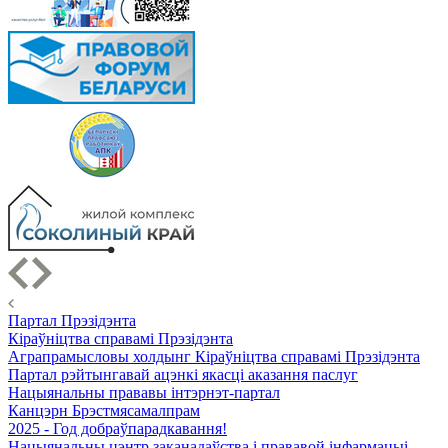
Партал Прэзідэнта
Кіраўніцтва справамі Прэзідэнта
Аграпрамысловы холдынг Кіраўніцтва справамі Прэзідэнта
Партал рэйтынгавай ацэнкі якасці аказання паслуг
Нацыянальны прававы інтэрнэт-партал
Канцэрн Брэстмясамалпрам
2025 - Год добраўпарадкавання!
Нацыянальны цэнтр заканадаўства і прававой інфармацыі