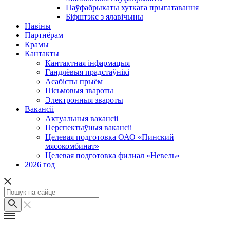
Паўфабрыкаты хуткага прыгатавання
Біфштэкс з ялавічыны
Навіны
Партнёрам
Крамы
Кантакты
Кантактная інфармацыя
Гандлёвыя прадстаўнікі
Асабісты прыём
Пісьмовыя звароты
Электронныя звароты
Вакансіі
Актуальныя вакансіі
Перспектыўныя вакансіі
Целевая подготовка ОАО «Пинский
мясокомбинат»
Целевая подготовка филиал «Невель»
2026 год