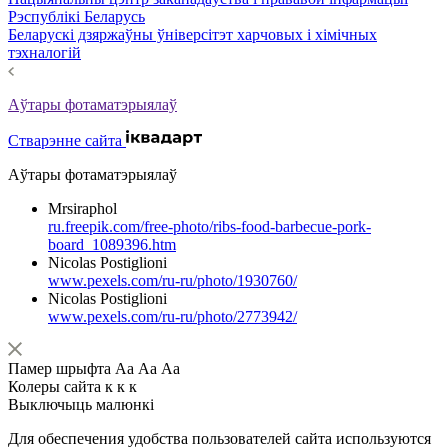
Рэспублікі Беларусь
Беларускі дзяржаўны ўніверсітэт харчовых і хімічных
тэхналогій
Аўтары фотаматэрыялаў
Стварэнне сайта
Аўтары фотаматэрыялаў
Mrsiraphol
ru.freepik.com/free-photo/ribs-food-barbecue-pork-
board_1089396.htm
Nicolas Postiglioni
www.pexels.com/ru-ru/photo/1930760/
Nicolas Postiglioni
www.pexels.com/ru-ru/photo/2773942/
Памер шрыфта
Аа
Аа
Аа
Колеры сайта
к
к
к
Выключыць малюнкі
Для обеспечения удобства пользователей сайта используются