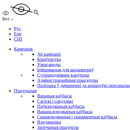
Бел
Рус
Eng
CHI
Кампанія
Аб кампаніі
Кіраўніцтва
Узнагароды
Інфармацыя для акцыянераў
Супрацьдзеянне карупцыі
Адміністрацыйныя працэдуры
Палітыка ў дачыненні да апрацоўкі персанал
Прадукцыя
Вараныя каўбасы
Сасіскі і сардэлькі
Паўвэнджаныя каўбасы
Варана-вэнджаныя каўбасы
Сыравэнджаныя і сыравяленыя каўбасы
Вэнджаніна
Запечаныя прадукты