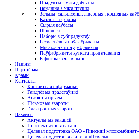
Прадукты з мяса дзічыны
Вяндліна з мяса птушкі
Зельцы, сальцісоны, ліверныя і крывяныя каў
Катлеты і фаршы
Сырыя каўбасы
Шашлыкі
Наборы з субпрадуктаў
Бескасцёвыя паўфабрыкаты
Мясакосныя паўфабрыкаты
Паўфабрыкаты хуткага прыгатавання
Біфштэкс з ялавічыны
Навіны
Партнёрам
Крамы
Кантакты
Кантактная інфармацыя
Гандлёвыя прадстаўнікі
Асабісты прыём
Пісьмовыя звароты
Электронныя звароты
Вакансіі
Актуальныя вакансіі
Перспектыўныя вакансіі
Целевая подготовка ОАО «Пинский мясокомбинат»
Целевая подготовка филиал «Невель»