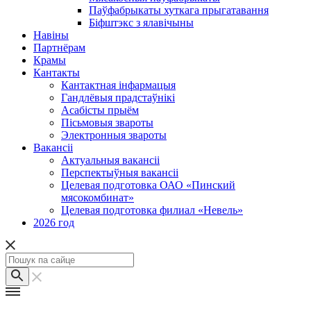
Паўфабрыкаты хуткага прыгатавання
Біфштэкс з ялавічыны
Навіны
Партнёрам
Крамы
Кантакты
Кантактная інфармацыя
Гандлёвыя прадстаўнікі
Асабісты прыём
Пісьмовыя звароты
Электронныя звароты
Вакансіі
Актуальныя вакансіі
Перспектыўныя вакансіі
Целевая подготовка ОАО «Пинский
мясокомбинат»
Целевая подготовка филиал «Невель»
2026 год