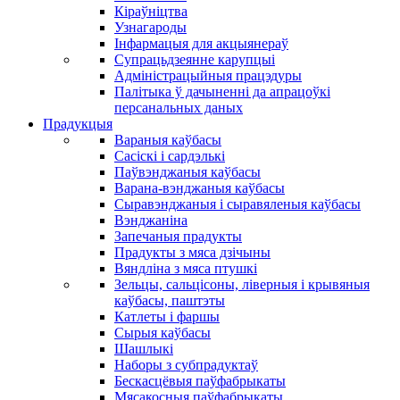
Кіраўніцтва
Узнагароды
Інфармацыя для акцыянераў
Супрацьдзеянне карупцыі
Адміністрацыйныя працэдуры
Палітыка ў дачыненні да апрацоўкі
персанальных даных
Прадукцыя
Вараныя каўбасы
Сасіскі і сардэлькі
Паўвэнджаныя каўбасы
Варана-вэнджаныя каўбасы
Сыравэнджаныя і сыравяленыя каўбасы
Вэнджаніна
Запечаныя прадукты
Прадукты з мяса дзічыны
Вяндліна з мяса птушкі
Зельцы, сальцісоны, ліверныя і крывяныя
каўбасы, паштэты
Катлеты і фаршы
Сырыя каўбасы
Шашлыкі
Наборы з субпрадуктаў
Бескасцёвыя паўфабрыкаты
Мясакосныя паўфабрыкаты