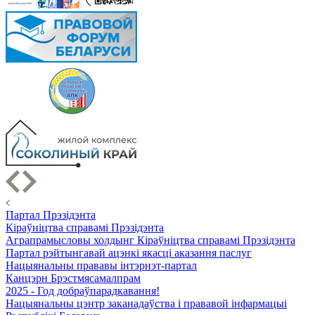
Партал Прэзідэнта
Кіраўніцтва справамі Прэзідэнта
Аграпрамысловы холдынг Кіраўніцтва справамі Прэзідэнта
Партал рэйтынгавай ацэнкі якасці аказання паслуг
Нацыянальны прававы інтэрнэт-партал
Канцэрн Брэстмясамалпрам
2025 - Год добраўпарадкавання!
Нацыянальны цэнтр заканадаўства і прававой інфармацыі