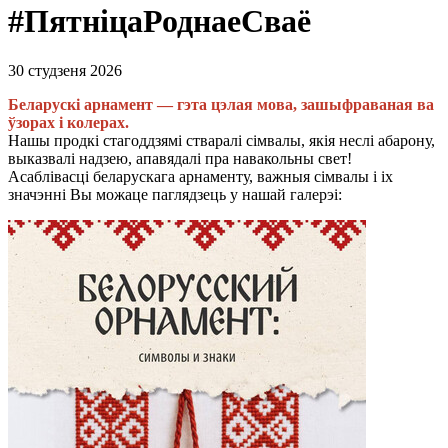
#ПятніцаРоднаеСваё
30 студзеня 2026
Беларускі арнамент — гэта цэлая мова, зашыфраваная ва
ўзорах і колерах.
Нашы продкі стагоддзямі стваралі сімвалы, якія неслі абарону,
выказвалі надзею, апавядалі пра навакольны свет!
Асаблівасці беларускага арнаменту, важныя сімвалы і іх
значэнні Вы можаце паглядзець у нашай галерэі: