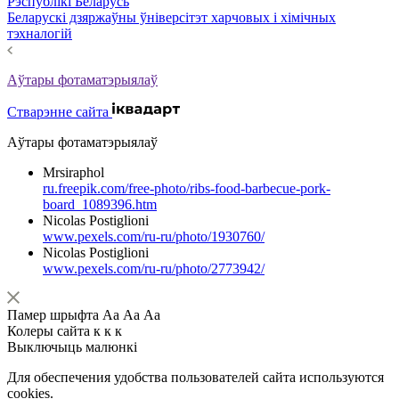
Рэспублікі Беларусь
Беларускі дзяржаўны ўніверсітэт харчовых і хімічных
тэхналогій
Аўтары фотаматэрыялаў
Стварэнне сайта
Аўтары фотаматэрыялаў
Mrsiraphol
ru.freepik.com/free-photo/ribs-food-barbecue-pork-
board_1089396.htm
Nicolas Postiglioni
www.pexels.com/ru-ru/photo/1930760/
Nicolas Postiglioni
www.pexels.com/ru-ru/photo/2773942/
Памер шрыфта
Аа
Аа
Аа
Колеры сайта
к
к
к
Выключыць малюнкі
Для обеспечения удобства пользователей сайта используются
cookies.