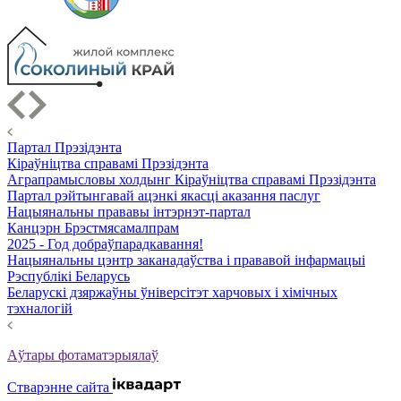
Партал Прэзідэнта
Кіраўніцтва справамі Прэзідэнта
Аграпрамысловы холдынг Кіраўніцтва справамі Прэзідэнта
Партал рэйтынгавай ацэнкі якасці аказання паслуг
Нацыянальны прававы інтэрнэт-партал
Канцэрн Брэстмясамалпрам
2025 - Год добраўпарадкавання!
Нацыянальны цэнтр заканадаўства і прававой інфармацыі
Рэспублікі Беларусь
Беларускі дзяржаўны ўніверсітэт харчовых і хімічных
тэхналогій
Аўтары фотаматэрыялаў
Стварэнне сайта