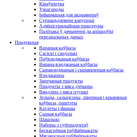
Кіраўніцтва
Узнагароды
Інфармацыя для акцыянераў
Супрацьдзеянне карупцыі
Адміністрацыйныя працэдуры
Палітыка ў дачыненні да апрацоўкі
персанальных даных
Прадукцыя
Вараныя каўбасы
Сасіскі і сардэлькі
Паўвэнджаныя каўбасы
Варана-вэнджаныя каўбасы
Сыравэнджаныя і сыравяленыя каўбасы
Вэнджаніна
Запечаныя прадукты
Прадукты з мяса дзічыны
Вяндліна з мяса птушкі
Зельцы, сальцісоны, ліверныя і крывяныя
каўбасы, паштэты
Катлеты і фаршы
Сырыя каўбасы
Шашлыкі
Наборы з субпрадуктаў
Бескасцёвыя паўфабрыкаты
Мясакосныя паўфабрыкаты