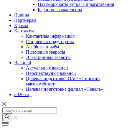
Паўфабрыкаты хуткага прыгатавання
Біфштэкс з ялавічыны
Навіны
Партнёрам
Крамы
Кантакты
Кантактная інфармацыя
Гандлёвыя прадстаўнікі
Асабісты прыём
Пісьмовыя звароты
Электронныя звароты
Вакансіі
Актуальныя вакансіі
Перспектыўныя вакансіі
Целевая подготовка ОАО «Пинский
мясокомбинат»
Целевая подготовка филиал «Невель»
2026 год