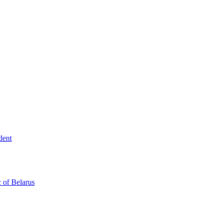
dent
c of Belarus