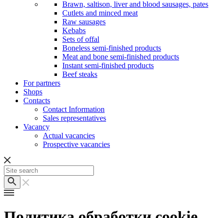
Brawn, saltison, liver and blood sausages, pates
Cutlets and minced meat
Raw sausages
Kebabs
Sets of offal
Boneless semi-finished products
Meat and bone semi-finished products
Instant semi-finished products
Beef steaks
For partners
Shops
Contacts
Contact Information
Sales representatives
Vacancy
Actual vacancies
Prospective vacancies
Политика обработки cookie