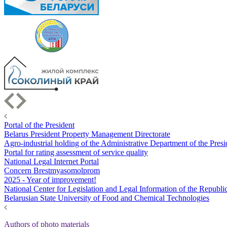
Portal of the President
Belarus President Property Management Directorate
Agro-industrial holding of the Administrative Department of the Presi
Portal for rating assessment of service quality
National Legal Internet Portal
Concern Brestmyasomolprom
2025 - Year of improvement!
National Center for Legislation and Legal Information of the Republi
Belarusian State University of Food and Chemical Technologies
Authors of photo materials