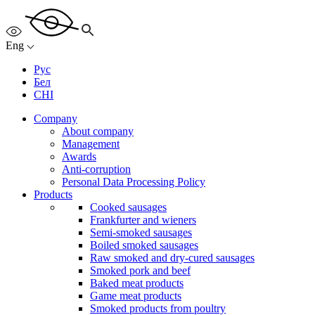
Eng
Рус
Бел
CHI
Company
About company
Management
Awards
Anti-corruption
Personal Data Processing Policy
Products
Cooked sausages
Frankfurter and wieners
Semi-smoked sausages
Boiled smoked sausages
Raw smoked and dry-cured sausages
Smoked pork and beef
Baked meat products
Game meat products
Smoked products from poultry