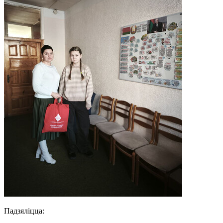
Падзяліцца: