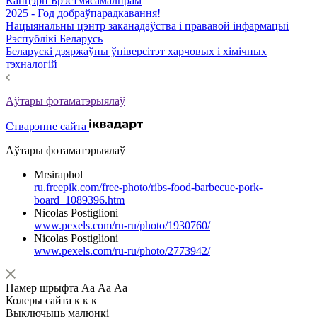
Канцэрн Брэстмясамалпрам
2025 - Год добраўпарадкавання!
Нацыянальны цэнтр заканадаўства і прававой інфармацыі
Рэспублікі Беларусь
Беларускі дзяржаўны ўніверсітэт харчовых і хімічных
тэхналогій
Аўтары фотаматэрыялаў
Стварэнне сайта
Аўтары фотаматэрыялаў
Mrsiraphol
ru.freepik.com/free-photo/ribs-food-barbecue-pork-
board_1089396.htm
Nicolas Postiglioni
www.pexels.com/ru-ru/photo/1930760/
Nicolas Postiglioni
www.pexels.com/ru-ru/photo/2773942/
Памер шрыфта
Аа
Аа
Аа
Колеры сайта
к
к
к
Выключыць малюнкі