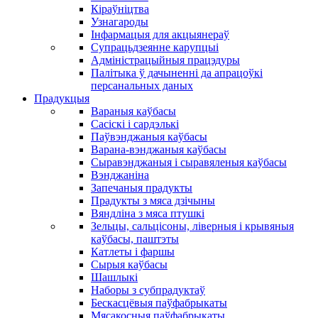
Кіраўніцтва
Узнагароды
Інфармацыя для акцыянераў
Супрацьдзеянне карупцыі
Адміністрацыйныя працэдуры
Палітыка ў дачыненні да апрацоўкі
персанальных даных
Прадукцыя
Вараныя каўбасы
Сасіскі і сардэлькі
Паўвэнджаныя каўбасы
Варана-вэнджаныя каўбасы
Сыравэнджаныя і сыравяленыя каўбасы
Вэнджаніна
Запечаныя прадукты
Прадукты з мяса дзічыны
Вяндліна з мяса птушкі
Зельцы, сальцісоны, ліверныя і крывяныя
каўбасы, паштэты
Катлеты і фаршы
Сырыя каўбасы
Шашлыкі
Наборы з субпрадуктаў
Бескасцёвыя паўфабрыкаты
Мясакосныя паўфабрыкаты