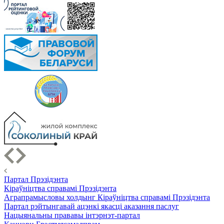
Партал Прэзідэнта
Кіраўніцтва справамі Прэзідэнта
Аграпрамысловы холдынг Кіраўніцтва справамі Прэзідэнта
Партал рэйтынгавай ацэнкі якасці аказання паслуг
Нацыянальны прававы інтэрнэт-партал