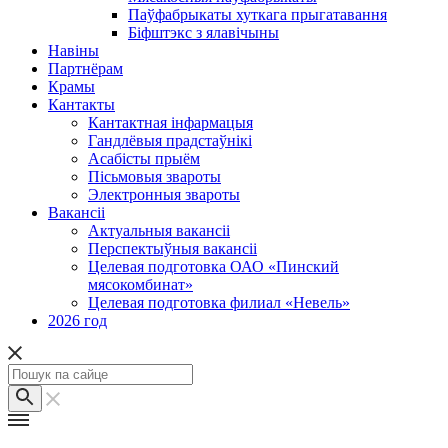
Паўфабрыкаты хуткага прыгатавання
Біфштэкс з ялавічыны
Навіны
Партнёрам
Крамы
Кантакты
Кантактная інфармацыя
Гандлёвыя прадстаўнікі
Асабісты прыём
Пісьмовыя звароты
Электронныя звароты
Вакансіі
Актуальныя вакансіі
Перспектыўныя вакансіі
Целевая подготовка ОАО «Пинский
мясокомбинат»
Целевая подготовка филиал «Невель»
2026 год