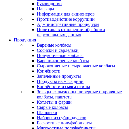
Руководство
Награды
Информация для акционеров
Противодействие коррупции
Административные процедуры
Политика в отношении обработки
персональных данных
Продукция
Вареные колбасы
Сосиски и сардельки
Полукопчёные колбасы
Варено-копченые колбасы
Сырокопченые и сыровяленые колбасы
Копчёности
Запечённые продукты
Продукты из мяса дичи
Копчёности из мяса птицы
Зельцы, сальтисоны, ливерные и кровяные
колбасы, паштеты
Котлеты и фарши
Сырые колбасы
Шашлыки
Наборы из субпродуктов
Бескостные полуфабрикаты
Мясокостные полуфабрикаты