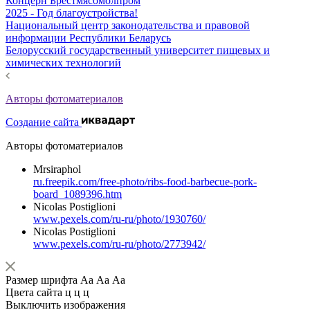
Концерн Брестмясомолпром
2025 - Год благоустройства!
Национальный центр законодательства и правовой
информации Республики Беларусь
Белорусский государственный университет пищевых и
химических технологий
Авторы фотоматериалов
Создание сайта
Авторы фотоматериалов
Mrsiraphol
ru.freepik.com/free-photo/ribs-food-barbecue-pork-
board_1089396.htm
Nicolas Postiglioni
www.pexels.com/ru-ru/photo/1930760/
Nicolas Postiglioni
www.pexels.com/ru-ru/photo/2773942/
Размер шрифта
Аа
Аа
Аа
Цвета сайта
ц
ц
ц
Выключить изображения