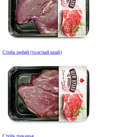
Стейк рибай (толстый край)
Стейк пиканья