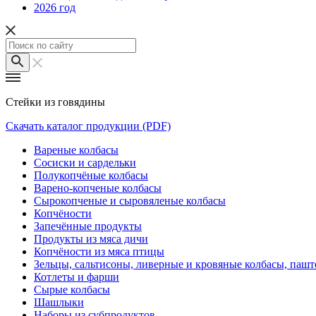
2026 год
Стейки из говядины
Скачать каталог продукции (PDF)
Вареные колбасы
Сосиски и сардельки
Полукопчёные колбасы
Варено-копченые колбасы
Сырокопченые и сыровяленые колбасы
Копчёности
Запечённые продукты
Продукты из мяса дичи
Копчёности из мяса птицы
Зельцы, сальтисоны, ливерные и кровяные колбасы, паш
Котлеты и фарши
Сырые колбасы
Шашлыки
Наборы из субпродуктов