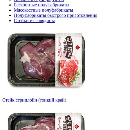
Бескостные полуфабрикаты
Мясокостные полуфабрикаты
Полуфабрикаты быстрого приготовления
Стейки из говядины
Стейк стриплойн (тонкий край)