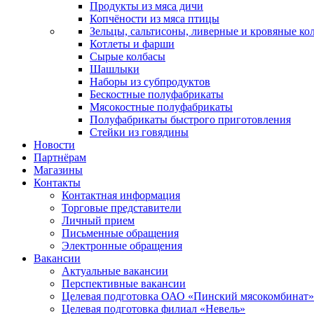
Продукты из мяса дичи
Копчёности из мяса птицы
Зельцы, сальтисоны, ливерные и кровяные ко
Котлеты и фарши
Сырые колбасы
Шашлыки
Наборы из субпродуктов
Бескостные полуфабрикаты
Мясокостные полуфабрикаты
Полуфабрикаты быстрого приготовления
Стейки из говядины
Новости
Партнёрам
Магазины
Контакты
Контактная информация
Торговые представители
Личный прием
Письменные обращения
Электронные обращения
Вакансии
Актуальные вакансии
Перспективные вакансии
Целевая подготовка ОАО «Пинский мясокомбинат»
Целевая подготовка филиал «Невель»