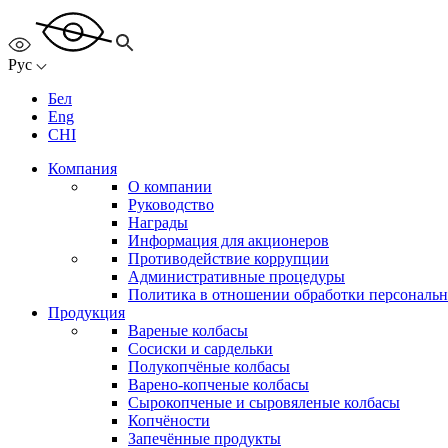
Рус
Бел
Eng
CHI
Компания
О компании
Руководство
Награды
Информация для акционеров
Противодействие коррупции
Административные процедуры
Политика в отношении обработки персональ
Продукция
Вареные колбасы
Сосиски и сардельки
Полукопчёные колбасы
Варено-копченые колбасы
Сырокопченые и сыровяленые колбасы
Копчёности
Запечённые продукты