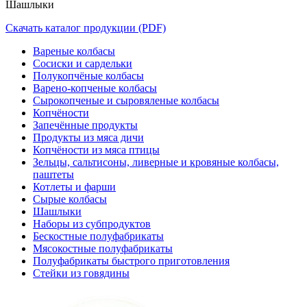
Шашлыки
Скачать каталог продукции (PDF)
Вареные колбасы
Сосиски и сардельки
Полукопчёные колбасы
Варено-копченые колбасы
Сырокопченые и сыровяленые колбасы
Копчёности
Запечённые продукты
Продукты из мяса дичи
Копчёности из мяса птицы
Зельцы, сальтисоны, ливерные и кровяные колбасы,
паштеты
Котлеты и фарши
Сырые колбасы
Шашлыки
Наборы из субпродуктов
Бескостные полуфабрикаты
Мясокостные полуфабрикаты
Полуфабрикаты быстрого приготовления
Стейки из говядины