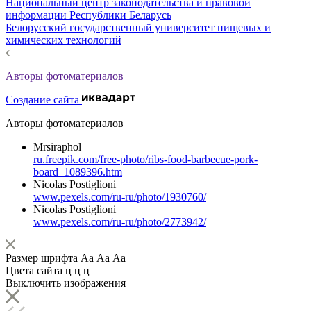
Национальный центр законодательства и правовой
информации Республики Беларусь
Белорусский государственный университет пищевых и
химических технологий
Авторы фотоматериалов
Создание сайта
Авторы фотоматериалов
Mrsiraphol
ru.freepik.com/free-photo/ribs-food-barbecue-pork-
board_1089396.htm
Nicolas Postiglioni
www.pexels.com/ru-ru/photo/1930760/
Nicolas Postiglioni
www.pexels.com/ru-ru/photo/2773942/
Размер шрифта
Аа
Аа
Аа
Цвета сайта
ц
ц
ц
Выключить изображения