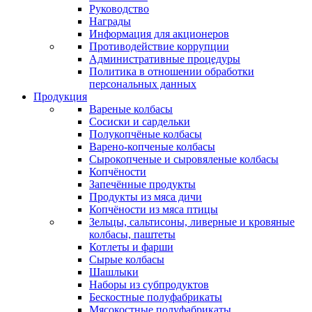
Руководство
Награды
Информация для акционеров
Противодействие коррупции
Административные процедуры
Политика в отношении обработки
персональных данных
Продукция
Вареные колбасы
Сосиски и сардельки
Полукопчёные колбасы
Варено-копченые колбасы
Сырокопченые и сыровяленые колбасы
Копчёности
Запечённые продукты
Продукты из мяса дичи
Копчёности из мяса птицы
Зельцы, сальтисоны, ливерные и кровяные
колбасы, паштеты
Котлеты и фарши
Сырые колбасы
Шашлыки
Наборы из субпродуктов
Бескостные полуфабрикаты
Мясокостные полуфабрикаты