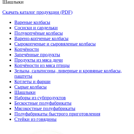
Шашлыки
Скачать каталог продукции (PDF)
Вареные колбасы
Сосиски и сардельки
Полукопчёные колбасы
Варено-копченые колбасы
Сырокопченые и сыровяленые колбасы
Копчёности
Запечённые продукты
Продукты из мяса дичи
Копчёности из мяса птицы
Зельцы, сальтисоны, ливерные и кровяные колбасы,
паштеты
Котлеты и фарши
Сырые колбасы
Шашлыки
Наборы из субпродуктов
Бескостные полуфабрикаты
Мясокостные полуфабрикаты
Полуфабрикаты быстрого приготовления
Стейки из говядины