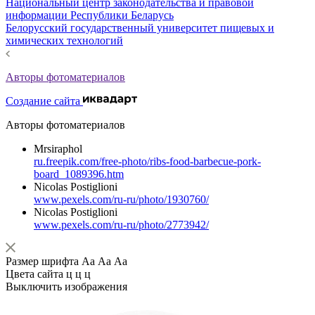
Национальный центр законодательства и правовой
информации Республики Беларусь
Белорусский государственный университет пищевых и
химических технологий
Авторы фотоматериалов
Создание сайта
Авторы фотоматериалов
Mrsiraphol
ru.freepik.com/free-photo/ribs-food-barbecue-pork-
board_1089396.htm
Nicolas Postiglioni
www.pexels.com/ru-ru/photo/1930760/
Nicolas Postiglioni
www.pexels.com/ru-ru/photo/2773942/
Размер шрифта
Аа
Аа
Аа
Цвета сайта
ц
ц
ц
Выключить изображения