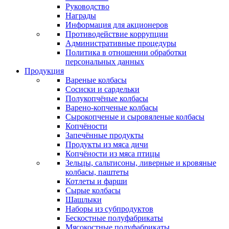
Руководство
Награды
Информация для акционеров
Противодействие коррупции
Административные процедуры
Политика в отношении обработки
персональных данных
Продукция
Вареные колбасы
Сосиски и сардельки
Полукопчёные колбасы
Варено-копченые колбасы
Сырокопченые и сыровяленые колбасы
Копчёности
Запечённые продукты
Продукты из мяса дичи
Копчёности из мяса птицы
Зельцы, сальтисоны, ливерные и кровяные
колбасы, паштеты
Котлеты и фарши
Сырые колбасы
Шашлыки
Наборы из субпродуктов
Бескостные полуфабрикаты
Мясокостные полуфабрикаты