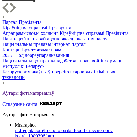
Партал Прэзідэнта
Кіраўніцтва справамі Прэзідэнта
Аграпрамысловы холдынг Кіраўніцтва справамі Прэзідэнта
Партал рэйтынгавай ацэнкі якасці аказання паслуг
Нацыянальны прававы інтэрнэт-партал
Канцэрн Брэстмясамалпрам
2025 - Год добраўпарадкавання!
Нацыянальны цэнтр заканадаўства і прававой інфармацыі
Рэспублікі Беларусь
Беларускі дзяржаўны ўніверсітэт харчовых і хімічных
тэхналогій
Аўтары фотаматэрыялаў
Стварэнне сайта
Аўтары фотаматэрыялаў
Mrsiraphol
ru.freepik.com/free-photo/ribs-food-barbecue-pork-
board_1089396.htm