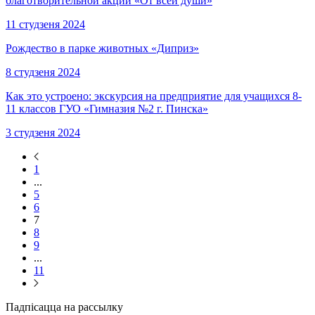
благотворительной акции «От всей души»
11 студзеня 2024
Рождество в парке животных «Диприз»
8 студзеня 2024
Как это устроено: экскурсия на предприятие для учащихся 8-
11 классов ГУО «Гимназия №2 г. Пинска»
3 студзеня 2024
1
...
5
6
7
8
9
...
11
Падпісацца на рассылку