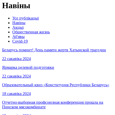
Навіны
Усе публікацыі
Навіны
Акцыі
Общественная жизнь
Аб'явы
Covid-19
Беларусь помнит! День памяти жертв Хатынской трагедии
22 сакавіка 2024
Ярмарка целевой подготовки
22 сакавіка 2024
Образовательный квиз «Конституция Республики Беларусь»
18 сакавіка 2024
Отчетно-выборная профсоюзная конференция прошла на
Пинском мясокомбинате