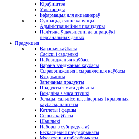
Кіраўніцтва
Узнагароды
Інфармацыя для акцыянераў
Супрацьдзеянне карупцыі
Адміністрацыйныя працэдуры
Палітыка ў дачыненні да апрацоўкі
персанальных даных
Прадукцыя
Вараныя каўбасы
Сасіскі і сардэлькі
Паўвэнджаныя каўбасы
Варана-вэнджаныя каўбасы
Сыравэнджаныя і сыравяленыя каўбасы
Вэнджаніна
Запечаныя прадукты
Прадукты з мяса дзічыны
Вяндліна з мяса птушкі
Зельцы, сальцісоны, ліверныя і крывяныя
каўбасы, паштэты
Катлеты і фаршы
Сырыя каўбасы
Шашлыкі
Наборы з субпрадуктаў
Бескасцёвыя паўфабрыкаты
Мясакосныя паўфабрыкаты