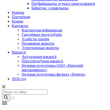
Паўфабрыкаты хуткага прыгатавання
Біфштэкс з ялавічыны
Навіны
Партнёрам
Крамы
Кантакты
Кантактная інфармацыя
Гандлёвыя прадстаўнікі
Асабісты прыём
Пісьмовыя звароты
Электронныя звароты
Вакансіі
Актуальныя вакансіі
Перспектыўныя вакансіі
Целевая подготовка ОАО «Пинский
мясокомбинат»
Целевая подготовка филиал «Невель»
2026 год