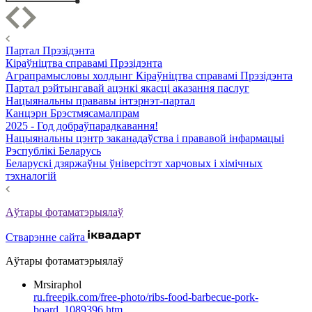
Партал Прэзідэнта
Кіраўніцтва справамі Прэзідэнта
Аграпрамысловы холдынг Кіраўніцтва справамі Прэзідэнта
Партал рэйтынгавай ацэнкі якасці аказання паслуг
Нацыянальны прававы інтэрнэт-партал
Канцэрн Брэстмясамалпрам
2025 - Год добраўпарадкавання!
Нацыянальны цэнтр заканадаўства і прававой інфармацыі
Рэспублікі Беларусь
Беларускі дзяржаўны ўніверсітэт харчовых і хімічных
тэхналогій
Аўтары фотаматэрыялаў
Стварэнне сайта
Аўтары фотаматэрыялаў
Mrsiraphol
ru.freepik.com/free-photo/ribs-food-barbecue-pork-
board_1089396.htm