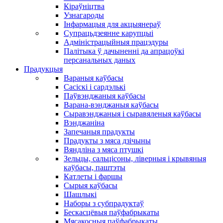
Кіраўніцтва
Узнагароды
Інфармацыя для акцыянераў
Супрацьдзеянне карупцыі
Адміністрацыйныя працэдуры
Палітыка ў дачыненні да апрацоўкі
персанальных даных
Прадукцыя
Вараныя каўбасы
Сасіскі і сардэлькі
Паўвэнджаныя каўбасы
Варана-вэнджаныя каўбасы
Сыравэнджаныя і сыравяленыя каўбасы
Вэнджаніна
Запечаныя прадукты
Прадукты з мяса дзічыны
Вяндліна з мяса птушкі
Зельцы, сальцісоны, ліверныя і крывяныя
каўбасы, паштэты
Катлеты і фаршы
Сырыя каўбасы
Шашлыкі
Наборы з субпрадуктаў
Бескасцёвыя паўфабрыкаты
Мясакосныя паўфабрыкаты