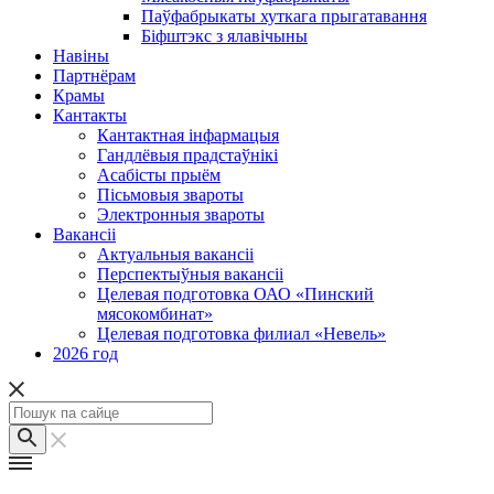
Паўфабрыкаты хуткага прыгатавання
Біфштэкс з ялавічыны
Навіны
Партнёрам
Крамы
Кантакты
Кантактная інфармацыя
Гандлёвыя прадстаўнікі
Асабісты прыём
Пісьмовыя звароты
Электронныя звароты
Вакансіі
Актуальныя вакансіі
Перспектыўныя вакансіі
Целевая подготовка ОАО «Пинский
мясокомбинат»
Целевая подготовка филиал «Невель»
2026 год