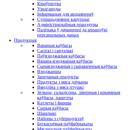
Кіраўніцтва
Узнагароды
Інфармацыя для акцыянераў
Супрацьдзеянне карупцыі
Адміністрацыйныя працэдуры
Палітыка ў дачыненні да апрацоўкі
персанальных даных
Прадукцыя
Вараныя каўбасы
Сасіскі і сардэлькі
Паўвэнджаныя каўбасы
Варана-вэнджаныя каўбасы
Сыравэнджаныя і сыравяленыя каўбасы
Вэнджаніна
Запечаныя прадукты
Прадукты з мяса дзічыны
Вяндліна з мяса птушкі
Зельцы, сальцісоны, ліверныя і крывяныя
каўбасы, паштэты
Катлеты і фаршы
Сырыя каўбасы
Шашлыкі
Наборы з субпрадуктаў
Бескасцёвыя паўфабрыкаты
Мясакосныя паўфабрыкаты