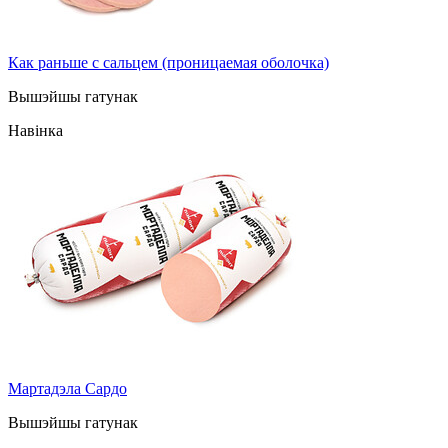
Как раньше с сальцем (проницаемая оболочка)
Вышэйшы гатунак
Навінка
Мартадэла Сардо
Вышэйшы гатунак