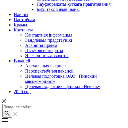
Паўфабрыкаты хуткага прыгатавання
Біфштэкс з ялавічыны
Навіны
Партнёрам
Крамы
Кантакты
Кантактная інфармацыя
Гандлёвыя прадстаўнікі
Асабісты прыём
Пісьмовыя звароты
Электронныя звароты
Вакансіі
Актуальныя вакансіі
Перспектыўныя вакансіі
Целевая подготовка ОАО «Пинский
мясокомбинат»
Целевая подготовка филиал «Невель»
2026 год