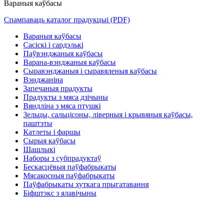
Вараныя каўбасы
Спампаваць каталог прадукцыі (PDF)
Вараныя каўбасы
Сасіскі і сардэлькі
Паўвэнджаныя каўбасы
Варана-вэнджаныя каўбасы
Сыравэнджаныя і сыравяленыя каўбасы
Вэнджаніна
Запечаныя прадукты
Прадукты з мяса дзічыны
Вяндліна з мяса птушкі
Зельцы, сальцісоны, ліверныя і крывяныя каўбасы,
паштэты
Катлеты і фаршы
Сырыя каўбасы
Шашлыкі
Наборы з субпрадуктаў
Бескасцёвыя паўфабрыкаты
Мясакосныя паўфабрыкаты
Паўфабрыкаты хуткага прыгатавання
Біфштэкс з ялавічыны