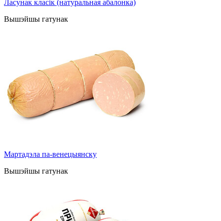
Ласунак класік (натуральная абалонка)
Вышэйшы гатунак
Мартадэла па-венецыянску
Вышэйшы гатунак