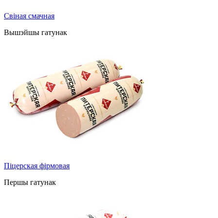
Свіная смачная
Вышэйшы гатунак
Піцерская фірмовая
Першы гатунак