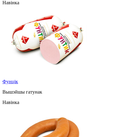
Навінка
Фунцік
Вышэйшы гатунак
Навінка