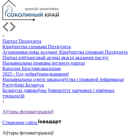
Партал Прэзідэнта
Кіраўніцтва справамі Прэзідэнта
Аграпрамысловы холдынг Кіраўніцтва справамі Прэзідэнта
Партал рэйтынгавай ацэнкі якасці аказання паслуг
Нацыянальны прававы інтэрнэт-партал
Канцэрн Брэстмясамалпрам
2025 - Год добраўпарадкавання!
Нацыянальны цэнтр заканадаўства і прававой інфармацыі
Рэспублікі Беларусь
Беларускі дзяржаўны ўніверсітэт харчовых і хімічных
тэхналогій
Аўтары фотаматэрыялаў
Стварэнне сайта
Аўтары фотаматэрыялаў