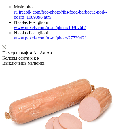
Mrsiraphol
ru.freepik.com/free-photo/ribs-food-barbecue-pork-
board_1089396.htm
Nicolas Postiglioni
www.pexels.com/ru-ru/photo/1930760/
Nicolas Postiglioni
www.pexels.com/ru-ru/photo/2773942/
Памер шрыфта
Аа
Аа
Аа
Колеры сайта
к
к
к
Выключыць малюнкі