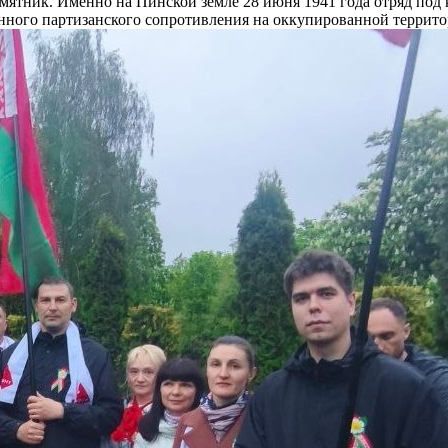
амятник. Именно на Пинской земле 28 июня 1941 года отряд по
анного партизанского сопротивления на оккупированной террит