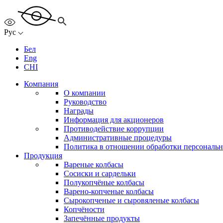
Рус
Бел
Eng
CHI
Компания
О компании
Руководство
Награды
Информация для акционеров
Противодействие коррупции
Административные процедуры
Политика в отношении обработки персональ
Продукция
Вареные колбасы
Сосиски и сардельки
Полукопчёные колбасы
Варено-копченые колбасы
Сырокопченые и сыровяленые колбасы
Копчёности
Запечённые продукты