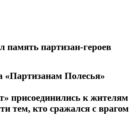
л память партизан-героев
са «Партизанам Полесья»
т» присоединились к жителям
ти тем, кто сражался с врагом