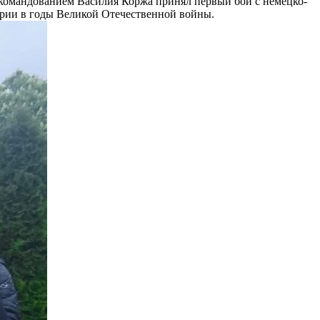
д командованием Василия Коржа принял первый бой с немецко-
ории в годы Великой Отечественной войны.