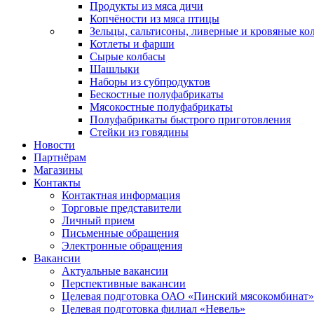
Продукты из мяса дичи
Копчёности из мяса птицы
Зельцы, сальтисоны, ливерные и кровяные ко
Котлеты и фарши
Сырые колбасы
Шашлыки
Наборы из субпродуктов
Бескостные полуфабрикаты
Мясокостные полуфабрикаты
Полуфабрикаты быстрого приготовления
Стейки из говядины
Новости
Партнёрам
Магазины
Контакты
Контактная информация
Торговые представители
Личный прием
Письменные обращения
Электронные обращения
Вакансии
Актуальные вакансии
Перспективные вакансии
Целевая подготовка ОАО «Пинский мясокомбинат»
Целевая подготовка филиал «Невель»