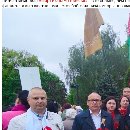
пинчан мемориал
«Партизанам Полесья»
– это больше, чем п
фашистскими захватчиками. Этот бой стал началом организов