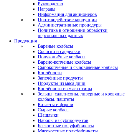
Руководство
Награды
Информация для акционеров
Противодействие коррупции
Административные процедуры
Политика в отношении обработки
персональных данных
Продукция
Вареные колбасы
Сосиски и сардельки
Полукопчёные колбасы
Варено-копченые колбасы
Сырокопченые и сыровяленые колбасы
Копчёности
Запечённые продукты
Продукты из мяса дичи
Копчёности из мяса птицы
Зельцы, сальтисоны, ливерные и кровяные
колбасы, паштеты
Котлеты и фарши
Сырые колбасы
Шашлыки
Наборы из субпродуктов
Бескостные полуфабрикаты
Мясокостные полуфабрикаты