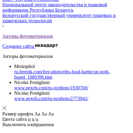
Национальный центр законодательства и правовой
информации Республики Беларусь
Белорусский государственный университет пищевых и
химических технологий
Авторы фотоматериалов
Создание сайта
Авторы фотоматериалов
Mrsiraphol
ru.freepik.com/free-photo/ribs-food-barbecue-pork-
board_1089396.htm
Nicolas Postiglioni
www.pexels.com/ru-ru/photo/1930760/
Nicolas Postiglioni
www.pexels.com/ru-ru/photo/2773942/
Размер шрифта
Аа
Аа
Аа
Цвета сайта
ц
ц
ц
Выключить изображения